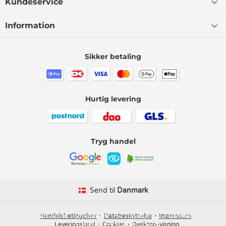
Kundeservice
Information
Sikker betaling
Hurtig levering
Tryg handel
Send til
Danmark
Kids-world
Handelsbetingelser
Smedevej 6
Databeskyttelse
6710 Esbjerg V
Impressum
Danmark
Leveringsland
Telefon:
Cookies
(+45) 32 17 35 75
Desktop-visning