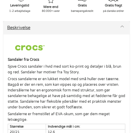
Leveringstid
Gratis
Gratis fragt
Mere end
1-2 arbejdsdage
80.000+ varer
børnepengekredit
på danske ordrer
Beskrivelse
Sandaler fra Crocs
Sjove Crocs sandaler i hvid med sort ko-print og detaljer i blå, brun
og rød. Sandaler har motiver fra Toy Story.
Crocs sandalerne er en lukket model med små huller over tæerne.
Bagpå er der en rem, som kan vippes op og placeres over vristen.
Indersålerne har en ergonomisk form med struktur, som gør
sandalerne behagelige at have på samtidig med at fødderne får god
støtte. Sandalerne har fleksible ydersåler med et praktisk mønster
under bunden, som sikrer et godt fodfæste.
Sandalerne er fremstillet af EVA-skum, som gør dem meget
letvægtige.
Størrelse
Indvendige mål i cm:
20/21
12,6