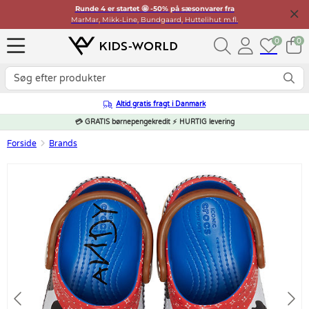
Runde 4 er startet 🤩 -50% på sæsonvarer fra
MarMar, Mikk-Line, Bundgaard, Huttelihut m.fl.
0
0
Altid gratis fragt i Danmark
💳 GRATIS børnepengekredit ⚡ HURTIG levering
Forside
Brands