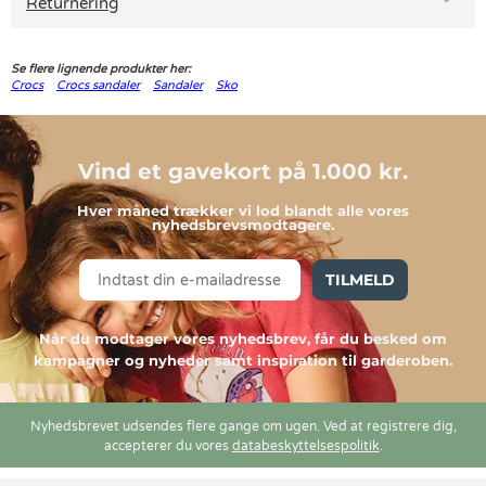
Returnering
Se flere lignende produkter her:
Crocs
Crocs sandaler
Sandaler
Sko
Vind et gavekort på 1.000 kr.
Hver måned trækker vi lod blandt alle vores
nyhedsbrevsmodtagere.
TILMELD
Når du modtager vores nyhedsbrev, får du besked om
kampagner og nyheder samt inspiration til garderoben.
Nyhedsbrevet udsendes flere gange om ugen. Ved at registrere dig,
accepterer du vores
databeskyttelsespolitik
.