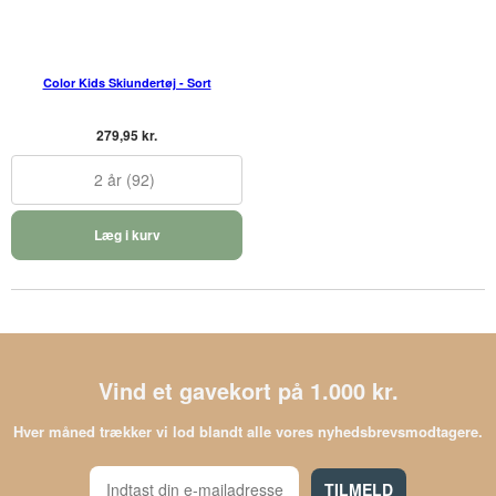
Color Kids Skiundertøj - Sort
279,95 kr.
2 år (92)
Læg i kurv
Vind et gavekort på 1.000 kr.
Hver måned trækker vi lod blandt alle vores nyhedsbrevsmodtagere.
TILMELD