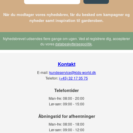
Når du modtager vores nyhedsbrev, får du besked om kampagner og
nyheder samt inspiration til garderoben.
Nyhedsbrevet udsendes flere gange om ugen. Ved at registrere dig, accepterer
du vores
databeskyttelsespolitik
.
Kontakt
E-mail:
kundeservice@kids-world.dk
Telefon:
(+45) 32 17 35 75
Telefontider
Man-fre:
08:00 - 20:00
Lør-søn:
09:00 - 15:00
Man-fre:
08:00 - 18:00
Lør-søn:
09:00 - 12:00