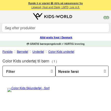
Runde 5 er startet 🤩 -50% på sæsonvarer fra
Liewood, Hust and Claire, LMTD, Lee m.fl.
0
0
Altid gratis fragt i Danmark
💳 GRATIS børnepengekredit ⚡ HURTIG levering
Forside
Børnetøj
Undertøj
Color Kids undertøj
Color Kids undertøj til børn
1
Filter