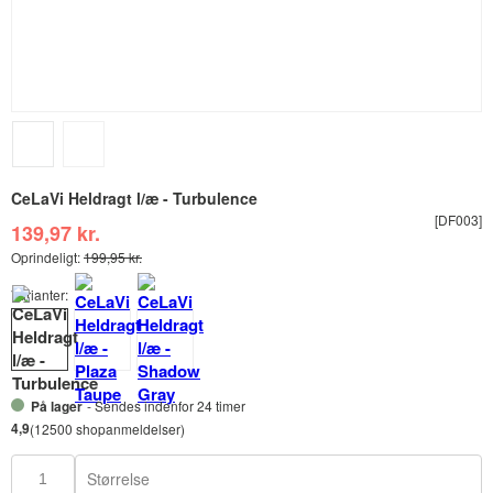
CeLaVi Heldragt l/æ - Turbulence
[DF003]
139,97 kr.
Oprindeligt:
199,95 kr.
Varianter:
På lager
- Sendes indenfor 24 timer
4,9
(12500 shopanmeldelser)
Størrelse