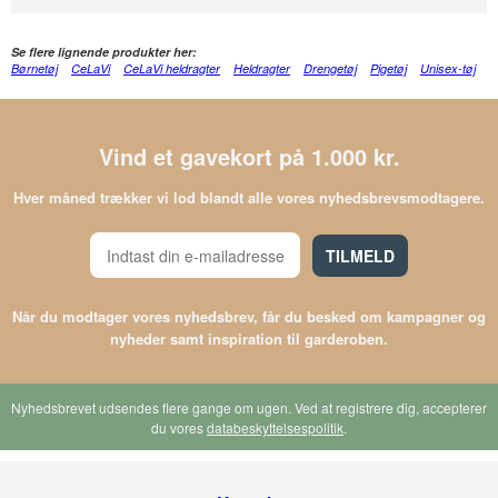
Se flere lignende produkter her:
Børnetøj
CeLaVi
CeLaVi heldragter
Heldragter
Drengetøj
Pigetøj
Unisex-tøj
Vind et gavekort på 1.000 kr.
Hver måned trækker vi lod blandt alle vores nyhedsbrevsmodtagere.
TILMELD
Når du modtager vores nyhedsbrev, får du besked om kampagner og
nyheder samt inspiration til garderoben.
Nyhedsbrevet udsendes flere gange om ugen. Ved at registrere dig, accepterer
du vores
databeskyttelsespolitik
.