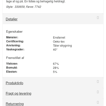
tage af og på. En tidløs og behagelig heldragt.
Style: 330659, Farve: 7742
Detaljer
Egenskaber
Mønster:
Ensfarvet
Certificering:
Oeko-tex
Anvisning:
Tåler strygning
Vaskegrader:
40°
Fremstillet af
Viskose:
67%
Bomuld:
28%
Elastan:
5%
Produktinfo
Fragt og levering
Returnering