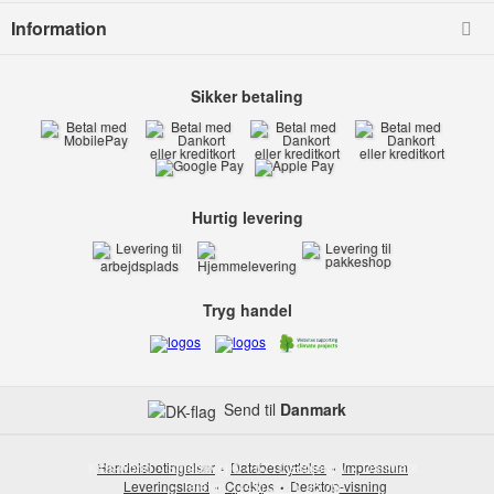
Information
Sikker betaling
Hurtig levering
Tryg handel
Send til
Danmark
Kids-world
Handelsbetingelser
Smedevej 6
Databeskyttelse
6710 Esbjerg V
Impressum
Danmark
Leveringsland
Telefon:
Cookies
(+45) 32 17 35 75
Desktop-visning