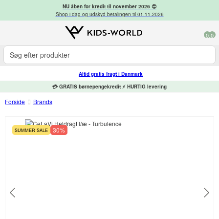
NU åben for kredit til november 2026 😍
Shop i dag og udskyd betalingen til 01.11.2026
0
0
Altid gratis fragt i Danmark
💳 GRATIS børnepengekredit ⚡ HURTIG levering
Forside
Brands
30%
SUMMER SALE