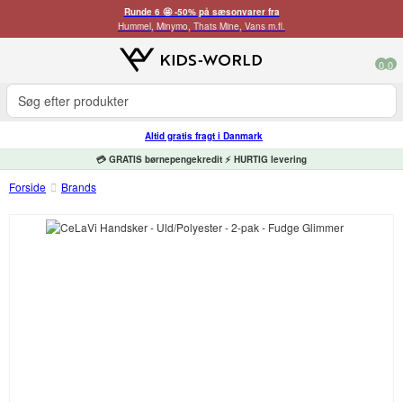
Runde 6 🤩 -50% på sæsonvarer fra
Hummel, Minymo, Thats Mine, Vans m.fl.
0
0
Altid gratis fragt i Danmark
💳 GRATIS børnepengekredit ⚡ HURTIG levering
Forside
Brands