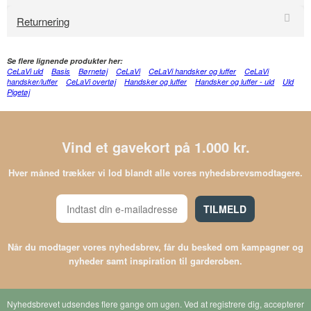
Returnering
Se flere lignende produkter her:
CeLaVi uld
Basis
Børnetøj
CeLaVi
CeLaVi handsker og luffer
CeLaVi
handsker/luffer
CeLaVi overtøj
Handsker og luffer
Handsker og luffer - uld
Uld
Pigetøj
Vind et gavekort på 1.000 kr.
Hver måned trækker vi lod blandt alle vores nyhedsbrevsmodtagere.
TILMELD
Når du modtager vores nyhedsbrev, får du besked om kampagner og
nyheder samt inspiration til garderoben.
Nyhedsbrevet udsendes flere gange om ugen. Ved at registrere dig, accepterer