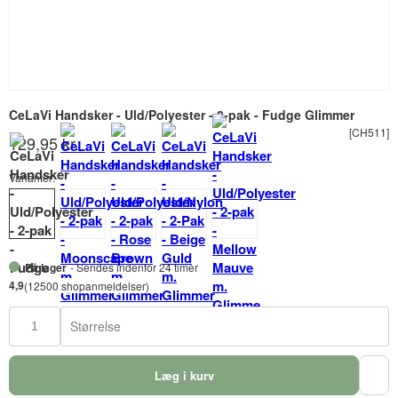
CeLaVi Handsker - Uld/Polyester - 2-pak - Fudge Glimmer
[CH511]
129,95 kr.
Varianter:
På lager
- Sendes indenfor 24 timer
4,9
(12500 shopanmeldelser)
Størrelse
Læg i kurv