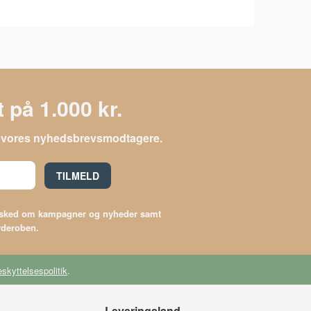
 på 1.000 kr.
le vores nyhedsbrevsmodtagere.
TILMELD
besked om kampagner og nyheder samt
arderoben.
skyttelsespolitik
.
Leveringsland