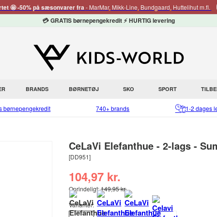
rtet 🤩 -50% på sæsonvarer fra
- MarMar, Mikk-Line, Bundgaard, Huttelihut m.fl.
💳 GRATIS børnepengekredit ⚡ HURTIG levering
ER
BRANDS
BØRNETØJ
SKO
SPORT
TILB
is børnepengekredit
740+ brands
1-2 dages l
CeLaVi Elefanthue - 2-lags - S
[DD951]
104,97 kr.
Oprindeligt:
149,95 kr.
Varianter: