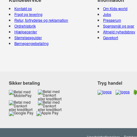
Kontakt os
Om Kids-world
Fragt og levering
Jobs
Retur, fortrydelse og reklamation
Presserum
Ordrehistorik
Spørgsmål og svar
Hjælpecenter
Afmeld nyhedsbrev
Størrelsesguider
Gavekort
Børnepengebetaling
Sikker betaling
Tryg handel
Handelsbetingelser
Databes