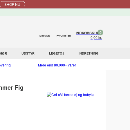
SHOP NU
0
INDKØBSKURV
MIN SIDE
FAVORITTER
0,00 kr.
EHØR
UDSTYR
LEGETØJ
INDRETNING
evering
Mere end 80.000+ varer
ummer Fig