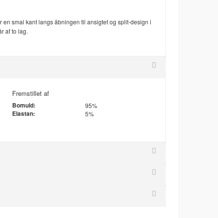
 en smal kant langs åbningen til ansigtet og split-design i
 af to lag.
Fremstillet af
Bomuld:
95%
Elastan:
5%