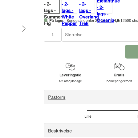
På lager
- Sendes indenfor 24 timer
4,9
(12500 sho
Størrelse
Leveringstid
Gratis
1-2 arbejdsdage
børnepengekredit
Pasform
Lille
Beskrivelse