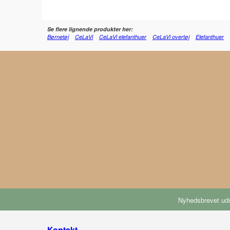
Se flere lignende produkter her:
Børnetøj
CeLaVi
CeLaVi elefanthuer
CeLaVi overtøj
Elefanthuer
Nyhedsbrevet uds
Kontakt