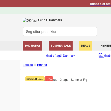
Runde 4 er sta
Send til
Danmark
50% RABAT
SUMMER SALE
DEALS
NYHED
Gratis fragt i Danmark
Grat
Forside
Brands
30%
SUMMER SALE