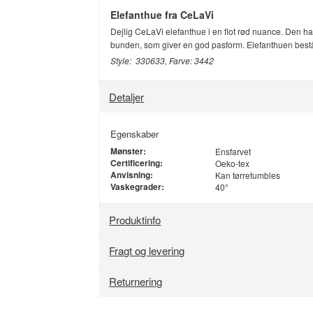
Elefanthue fra CeLaVi
Dejlig CeLaVi elefanthue i en flot rød nuance. Den har
bunden, som giver en god pasform. Elefanthuen består
Style: 330633, Farve: 3442
Detaljer
Egenskaber
Mønster:
Ensfarvet
Certificering:
Oeko-tex
Anvisning:
Kan tørretumbles
Vaskegrader:
40°
Produktinfo
Fragt og levering
Returnering