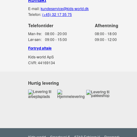
E-mail:
kundeservice@kids-world.dk
Telefon:
(+45) 32 17 35 75
Telefontider
Man-fre:
08:00 - 20:00
08:00 - 18:00
Lør-søn:
09:00 - 15:00
09:00 - 12:00
Fortryd aftale
Kids-world ApS
CVR: 44169134
Hurtig levering
Kids-world
Smedevej 6
6710 Esbjerg V
Danmark