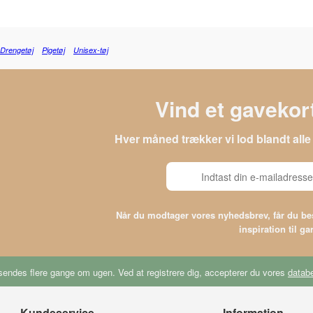
Drengetøj
Pigetøj
Unisex-tøj
Vind et gavekort
Hver måned trækker vi lod blandt al
Når du modtager vores nyhedsbrev, får du 
inspiration til g
endes flere gange om ugen. Ved at registrere dig, accepterer du vores
databe
Kundeservice
Information