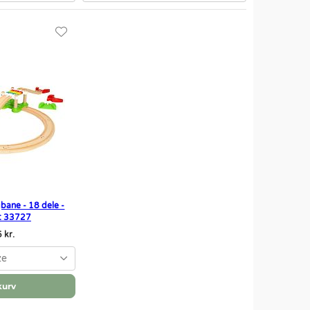
bane - 18 dele -
et 33727
 kr.
ze
kurv