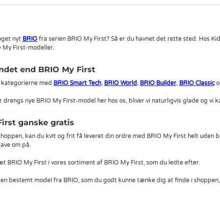
oget nyt
BRIO
fra serien BRIO My First? Så er du havnet det rette sted. Hos Ki
O My First-modeller.
ndet end BRIO My First
bi kategorierne med
BRIO Smart Tech
,
BRIO World
,
BRIO Builder
,
BRIO Classic
o
r drengs nye BRIO My First-model her hos os, bliver vi naturligvis glade og vi kan
irst ganske gratis
oppen, kan du kvit og frit få leveret din ordre med BRIO My First helt uden ber
 lave om på.
æt BRIO My First i vores sortiment af BRIO My First, som du ledte efter.
en bestemt model fra BRIO, som du godt kunne tænke dig at finde i shoppen, 