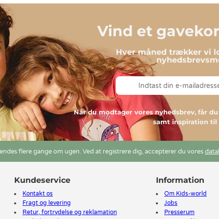
Vind et gavekort
Hver måned trækker vi lo
nyhedsbrevsmo
Når du modtager vores nyhedsbrev, får 
samt inspiration ti
ndes flere gange om ugen. Ved at registrere dig, accepterer du vores
data
Kundeservice
Information
Kontakt os
Om Kids-world
Fragt og levering
Jobs
Retur, fortrydelse og reklamation
Presserum