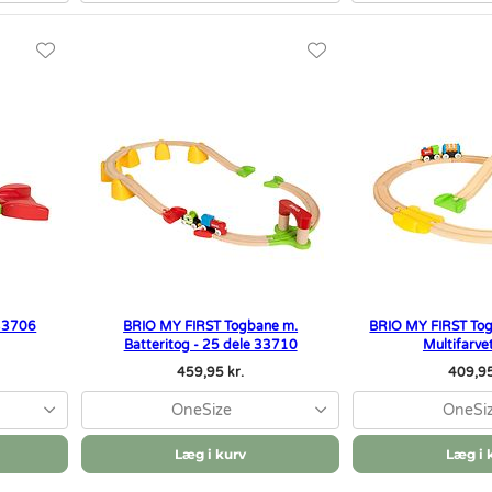
 33706
BRIO MY FIRST Togbane m.
BRIO MY FIRST Tog
Batteritog - 25 dele 33710
Multifarv
459,95 kr.
409,95
OneSize
OneSi
Læg i kurv
Læg i 