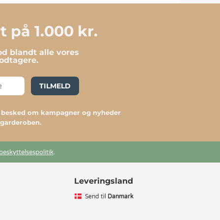
 på 1.000 kr.
d blandt alle vores
dtagere.
TILMELD
du besked om kampagner og nyheder
l garderoben.
beskyttelsespolitik
.
Leveringsland
Send til
Danmark