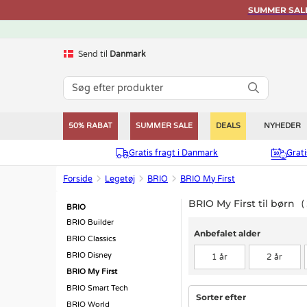
SUMMER SALE 
Send til
Danmark
50% RABAT
SUMMER SALE
DEALS
NYHEDER
Gratis fragt i Danmark
Grat
Forside
Legetøj
BRIO
BRIO My First
BRIO My First til børn
BRIO
BRIO Builder
Anbefalet alder
Anbefalet alder
BRIO Classics
BRIO Disney
1 år
2 år
BRIO My First
BRIO Smart Tech
Sorter efter
BRIO World