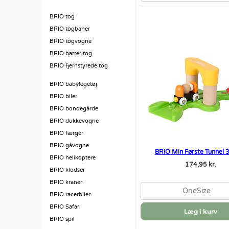
BRIO tog
BRIO togbaner
BRIO togvogne
BRIO batteritog
BRIO fjernstyrede tog
BRIO babylegetøj
BRIO biler
BRIO bondegårde
BRIO dukkevogne
BRIO færger
BRIO gåvogne
BRIO Min Første Tunnel
BRIO helikoptere
174,95 kr.
BRIO klodser
BRIO kraner
OneSize
BRIO racerbiler
BRIO Safari
Læg i kurv
BRIO spil