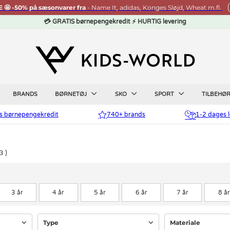
🤩 -50% på sæsonvarer fra
- Name It, adidas, Konges Sløjd, Wheat m.fl.
💳 GRATIS børnepengekredit ⚡ HURTIG levering
BRANDS
BØRNETØJ
SKO
SPORT
TILBEHØ
is børnepengekredit
740+ brands
1-2 dages l
3
3 år
4 år
5 år
6 år
7 år
8 år
Type
Materiale