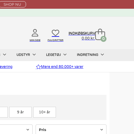
SHOP NU
INDKØBSKURV
0,00 kr.
0
MIN SIDE
FAVORITTER
R
UDSTYR
LEGETØJ
INDRETNING
evering
Mere end 80.000+ varer
9 år
10+ år
Pris