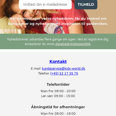
TILMELD
Når du modtager vores nyhedsbrev, får du besked om
kampagner og nyheder samt inspiration til garderoben.
Nyhedsbrevet udsendes flere gange om ugen. Ved at registrere dig,
accepterer du vores
databeskyttelsespolitik
.
Kontakt
E-mail:
kundeservice@kids-world.dk
Telefon:
(+45) 32 17 35 75
Telefontider
Man-fre:
08:00 - 20:00
Lør-søn:
09:00 - 15:00
Man-fre:
08:00 - 18:00