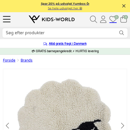
Spar 20% på udvalgt Yumbox 🥳
Se hele udvalget her 🤩
0
0
Altid gratis fragt i Danmark
💳 GRATIS børnepengekredit ⚡ HURTIG levering
Forside
Brands