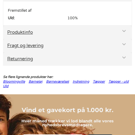
Fremstillet af
Uld:
100%
Produktinfo
Fragt og levering
Returnering
Se flere lignende produkter her:
Bloomingville
Børnetøj
Børneværelset
Indretning
Tæpper
Tæpper - uld
Uld
Vind et gavekort på 1.000 kr.
Hver måned trækker vi lod blandt alle vores
nyhedsbrevsmodtagere.