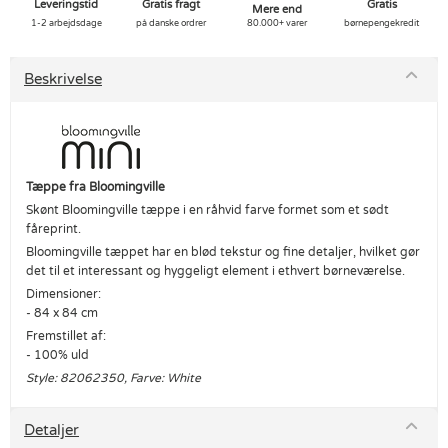
Leveringstid
Gratis fragt
Gratis
Mere end
1-2 arbejdsdage
på danske ordrer
80.000+ varer
børnepengekredit
Beskrivelse
Tæppe fra Bloomingville
Skønt Bloomingville tæppe i en råhvid farve formet som et sødt
fåreprint.
Bloomingville tæppet har en blød tekstur og fine detaljer, hvilket gør
det til et interessant og hyggeligt element i ethvert børneværelse.
Dimensioner:
- 84 x 84 cm
Fremstillet af:
- 100% uld
Style: 82062350, Farve: White
Detaljer