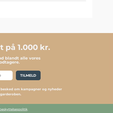
 på 1.000 kr.
d blandt alle vores
dtagere.
TILMELD
du besked om kampagner og nyheder
l garderoben.
beskyttelsespolitik
.