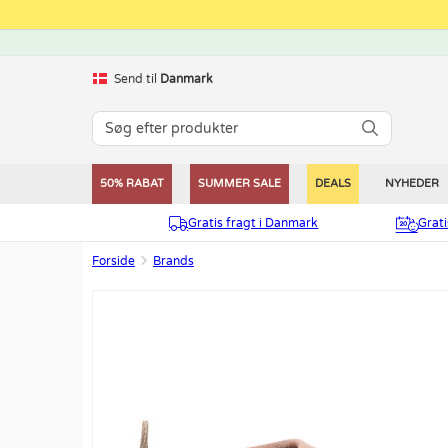
Send til
Danmark
50% RABAT
SUMMER SALE
DEALS
NYHEDER
Gratis fragt i Danmark
Grat
Forside
Brands