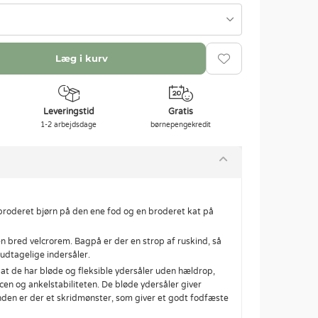
Læg i kurv
Leveringstid
Gratis
1-2 arbejdsdage
børnepengekredit
roderet bjørn på den ene fod og en broderet kat på
 bred velcrorem. Bagpå er der en strop af ruskind, så
 udtagelige indersåler.
t de har bløde og fleksible ydersåler uden hældrop,
en og ankelstabiliteten. De bløde ydersåler giver
den er der et skridmønster, som giver et godt fodfæste