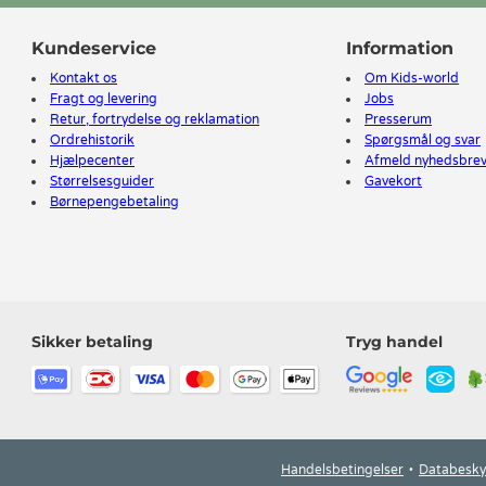
Kundeservice
Information
Kontakt os
Om Kids-world
Fragt og levering
Jobs
Retur, fortrydelse og reklamation
Presserum
Ordrehistorik
Spørgsmål og svar
Hjælpecenter
Afmeld nyhedsbre
Størrelsesguider
Gavekort
Børnepengebetaling
Sikker betaling
Tryg handel
Handelsbetingelser
Databesky