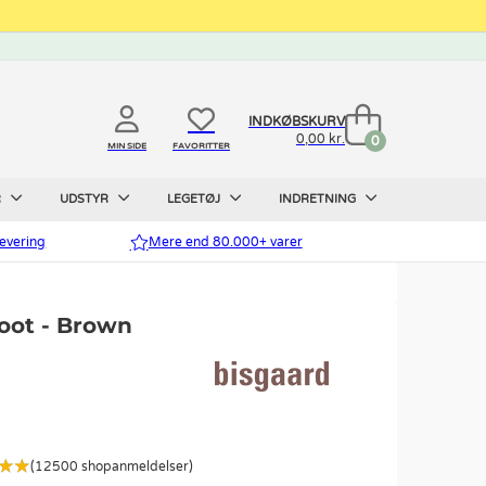
INDKØBSKURV
0,00 kr.
0
MIN SIDE
FAVORITTER
R
UDSTYR
LEGETØJ
INDRETNING
evering
Mere end 80.000+ varer
oot - Brown
(12500 shopanmeldelser)