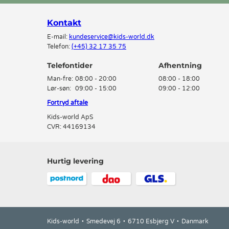
Kontakt
E-mail:
kundeservice@kids-world.dk
Telefon:
(+45) 32 17 35 75
Telefontider
Man-fre:
08:00 - 20:00
08:00 - 18:00
Lør-søn:
09:00 - 15:00
09:00 - 12:00
Fortryd aftale
Kids-world ApS
CVR: 44169134
Hurtig levering
Kids-world
Smedevej 6
6710 Esbjerg V
Danmark