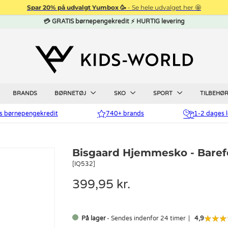
Spar 20% på udvalgt Yumbox 🥳
- Se hele udvalget her 🤩
💳 GRATIS børnepengekredit ⚡ HURTIG levering
BRANDS
BØRNETØJ
SKO
SPORT
TILBEHØ
is børnepengekredit
740+ brands
1-2 dages l
Bisgaard Hjemmesko - Baref
[IQ532]
399,95 kr.
På lager
- Sendes indenfor 24 timer
4,9