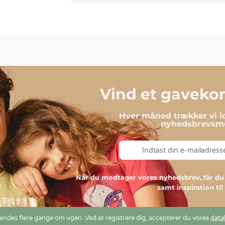
Vind et gavekort
Hver måned trækker vi lo
nyhedsbrevsmo
Når du modtager vores nyhedsbrev, får 
samt inspiration ti
ndes flere gange om ugen. Ved at registrere dig, accepterer du vores
data