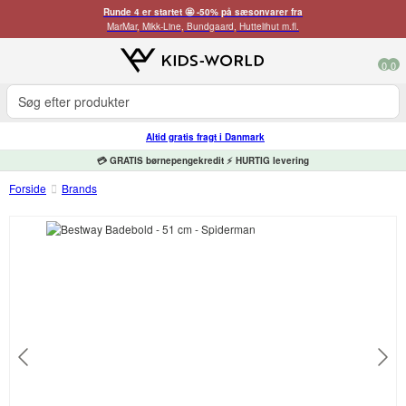
Runde 4 er startet 🤩 -50% på sæsonvarer fra
MarMar, Mikk-Line, Bundgaard, Huttelihut m.fl.
0
0
Altid gratis fragt i Danmark
💳 GRATIS børnepengekredit ⚡ HURTIG levering
Forside
Brands