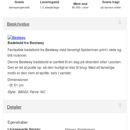
Gratis
Leveringstid
Gratis fragt
Mere end
børnepengekredit
1-2 arbejdsdage
80.000+ varer
på danske ordrer
Beskrivelse
Badebold fra Bestway
Fantastisk badebold fra Bestway med farverigt Spiderman-print i røde og
blå nuancer.
Denne Bestway badebold er perfekt til en dag på stranden eller i poolen.
Den er let at puste op, så den hurtigt er klar til brug. Med sit farverige
motiv er den nem at spotte, selv i vandet.
Dimensioner:
- Ø: 51 cm
Style: 98002, Farve: NC
Detaljer
Egenskaber
Licenserede figurer:
Disney, Spiderman