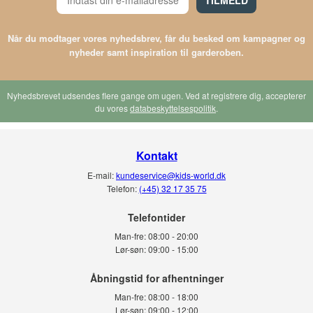
TILMELD
Når du modtager vores nyhedsbrev, får du besked om kampagner og
nyheder samt inspiration til garderoben.
Nyhedsbrevet udsendes flere gange om ugen. Ved at registrere dig, accepterer
du vores
databeskyttelsespolitik
.
Kontakt
E-mail:
kundeservice@kids-world.dk
Telefon:
(+45) 32 17 35 75
Telefontider
Man-fre:
08:00 - 20:00
Lør-søn:
09:00 - 15:00
Man-fre:
08:00 - 18:00
Lør-søn:
09:00 - 12:00