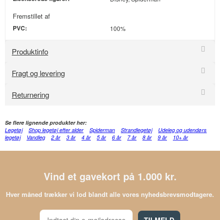
Fremstillet af
PVC:
100%
Produktinfo
Fragt og levering
Returnering
Se flere lignende produkter her:
Legetøj
Shop legetøj efter alder
Spiderman
Strandlegetøj
Udeleg og udendørs
legetøj
Vandleg
2 år
3 år
4 år
5 år
6 år
7 år
8 år
9 år
10+ år
Vind et gavekort på 1.000 kr.
Hver måned trækker vi lod blandt alle vores nyhedsbrevsmodtagere.