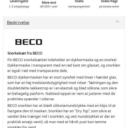
Leveringstid
Gratis
Gratis fragt
Mere end
1-2 arbejdsdage
80.000+ varer
børnepengekredit
på danske ordrer
Beskrivelse
Snorkelsæt fra BECO
Fin BECO snorkelsættet indeholder en dykkermaske og en snorkel.
Dykkermaske i transparent med en rød kant om glasset, og snorklen
er også i rød med transparante dele.
BECO dykkermasken har et stort synsfelt med linser i hærdet glas,
som har en høj modstandsdygtighed mod ridser. Tætningen og den
doubletdelte nakkestrop er i en elastisk og blød silikone, som sikre
en behagelig pasform. Nakkestroppen er nem at justerer med de
praktiske spænder i siderne.
BECO snorklen har et blødt silikonemundstykke med en klips til at
fastgøre den til masken. Snorklen har en "Dry Top", som sikre at
vandet ikke trænger ind i snorklen, og ved mundstykket er der en
praktisk envejs-ventil, så man med et hårdt pust kan tømme
snorklen for vand.