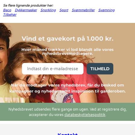
Se flere lignende produkter her:
Beco
Dykkermasker
Snorkling
Sport
Svømmebriller
Svømning
Tilbehør
Vind et gavekort på 1.000 kr.
Hver måned trækker vi lod blandt alle vores
nyhedsbrevsmodtagere.
TILMELD
Når du modtager vores nyhedsbrev, får du besked om
kampagner og nyheder samt inspiration til garderoben.
Nyhedsbrevet udsendes flere gange om ugen. Ved at registrere dig,
accepterer du vores
databeskyttelsespolitik
.