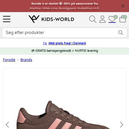
Runde 4 er startet 🤩 -50% på sæsonvarer fra
MarMar, Mikk-Line, Bundgaard, Huttelihut m.fl.
0
0
Altid gratis fragt i Danmark
💳 GRATIS børnepengekredit ⚡ HURTIG levering
Forside
Brands