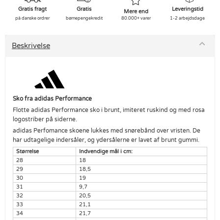
Gratis fragt
Gratis
Leveringstid
Mere end
på danske ordrer
børnepengekredit
80.000+ varer
1-2 arbejdsdage
Beskrivelse
Sko fra adidas Performance
Flotte adidas Performance sko i brunt, imiteret ruskind og med rosa
logostriber på siderne.
adidas Perfomance skoene lukkes med snørebånd over vristen. De
har udtagelige indersåler, og ydersålerne er lavet af brunt gummi.
Størrelse
Indvendige mål i cm:
28
18
29
18,5
30
19
31
9,7
32
20,5
33
21,1
34
21,7