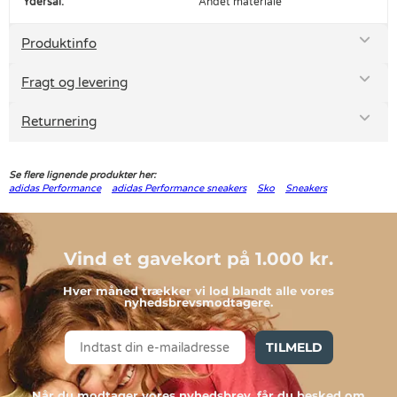
Ydersål:
Andet materiale
Produktinfo
Fragt og levering
Returnering
Se flere lignende produkter her:
adidas Performance
adidas Performance sneakers
Sko
Sneakers
Vind et gavekort på 1.000 kr.
Hver måned trækker vi lod blandt alle vores
nyhedsbrevsmodtagere.
TILMELD
Når du modtager vores nyhedsbrev, får du besked om