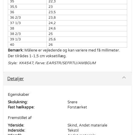
35
22,3
35,5
23
36
23,5
36 2/3
23,8
37 1/3
24,2
38
24,6
38 2/3
25
39 1/3
25,6
40
26
Bemærk:
Målene er vejledende og kan variere med få millimeter.
Der tilrådes 1-1,5 cm voksetillæg.
Style: KK4547, Farve: EARSTR/SEFRTU/AMBGUM
Detaljer
Egenskaber
Skolukning:
Snøre
Fast hælkappe:
Forstærket
Fremstillet af
Yderside:
Skind, Andet materiale
Inderside:
Tekstil