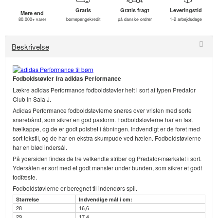
Gratis
Gratis fragt
Leveringstid
Mere end
80.000+ varer
børnepengekredit
på danske ordrer
1-2 arbejdsdage
Beskrivelse
Fodboldstøvler fra adidas Performance
Lækre adidas Performance fodboldstøvler helt i sort af typen Predator
Club In Sala J.
Adidas Performance fodboldstøvlerne snøres over vristen med sorte
snørebånd, som sikrer en god pasform. Fodboldstøvlerne har en fast
hælkappe, og de er godt polstret i åbningen. Indvendigt er de foret med
sort tekstil, og de har en ekstra skumpude ved hælen. Fodboldstøvlerne
har en blød indersål.
På ydersiden findes de tre velkendte striber og Predator-mærkatet i sort.
Ydersålen er sort med et godt mønster under bunden, som sikrer et godt
fodfæste.
Fodboldstøvlerne er beregnet til indendørs spil.
Størrelse
Indvendige mål i cm:
28
16,6
29
17,4