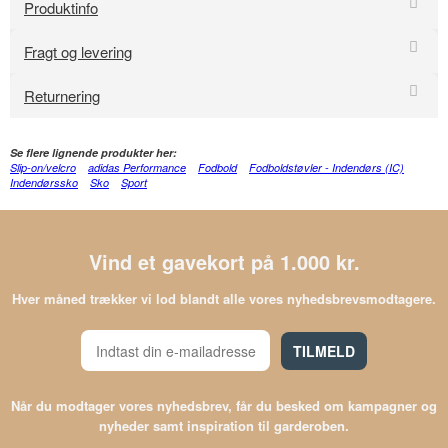
Produktinfo
Fragt og levering
Returnering
Se flere lignende produkter her:
Slip-on/velcro
adidas Performance
Fodbold
Fodboldstøvler - Indendørs (IC)
Indendørssko
Sko
Sport
Vind et gavekort på 1.000 kr.
Hver måned trækker vi lod blandt alle vores nyhedsbrevsmodtagere.
TILMELD
Når du modtager vores nyhedsbrev, får du besked om kampagner og
nyheder samt inspiration til garderoben.