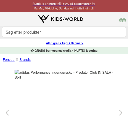
Runde 4 er startet 🤩 -50% på sæsonvarer fra
MarMar, Mikk-Line, Bundgaard, Huttelihut m.fl.
0
0
Altid gratis fragt i Danmark
💳 GRATIS børnepengekredit ⚡ HURTIG levering
Forside
Brands