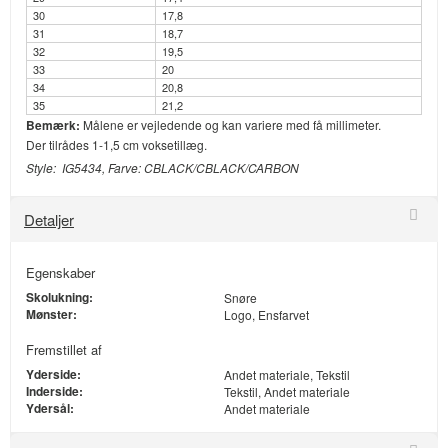
30
17,8
31
18,7
32
19,5
33
20
34
20,8
35
21,2
Bemærk:
Målene er vejledende og kan variere med få millimeter.
Der tilrådes 1-1,5 cm voksetillæg.
Style: IG5434, Farve: CBLACK/CBLACK/CARBON
Detaljer
Egenskaber
Skolukning:
Snøre
Mønster:
Logo, Ensfarvet
Fremstillet af
Yderside:
Andet materiale, Tekstil
Inderside:
Tekstil, Andet materiale
Ydersål:
Andet materiale