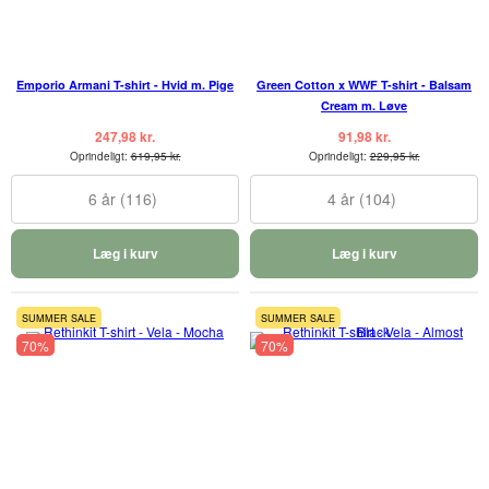
Emporio Armani T-shirt - Hvid m. Pige
Green Cotton x WWF T-shirt - Balsam
Cream m. Løve
247,98 kr.
91,98 kr.
Oprindeligt:
619,95 kr.
Oprindeligt:
229,95 kr.
6 år (116)
4 år (104)
Læg i kurv
Læg i kurv
SUMMER SALE
SUMMER SALE
70%
70%