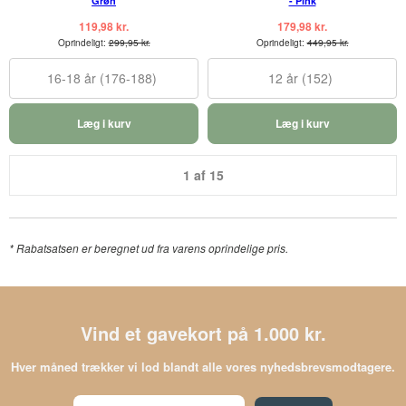
Grøn
- Pink
119,98 kr.
179,98 kr.
Oprindeligt:
299,95 kr.
Oprindeligt:
449,95 kr.
16-18 år (176-188)
12 år (152)
Læg i kurv
Læg i kurv
1 af 15
*
Rabatsatsen er beregnet ud fra varens oprindelige pris.
Vind et gavekort på 1.000 kr.
Hver måned trækker vi lod blandt alle vores nyhedsbrevsmodtagere.