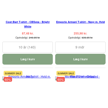
Cost:Bart T-shirt - CBSvea - Bright
Emporio Armani T-shirt - Navy m. Hvid
White
87,48 kr.
255,98 kr.
Oprindeligt:
249,95 kr.
Oprindeligt:
639,95 kr.
10 år (140)
9 mdr
Læg i kurv
Læg i kurv
SUMMER SALE
SUMMER SALE
60%
60%