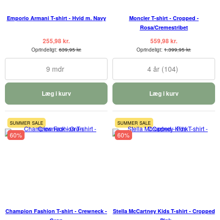
Emporio Armani T-shirt - Hvid m. Navy
Moncler T-shirt - Cropped -
Rosa/Cremestribet
255,98 kr.
559,98 kr.
Oprindeligt:
639,95 kr.
Oprindeligt:
1.399,95 kr.
9 mdr
4 år (104)
Læg i kurv
Læg i kurv
SUMMER SALE
SUMMER SALE
60%
60%
Champion Fashion T-shirt - Crewneck -
Stella McCartney Kids T-shirt - Cropped