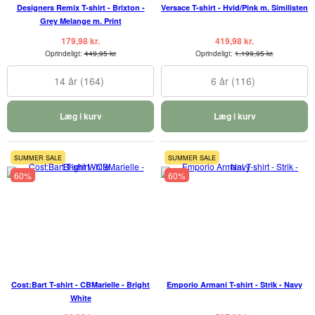
Designers Remix T-shirt - Brixton -
Versace T-shirt - Hvid/Pink m. Similisten
Grey Melange m. Print
179,98 kr.
419,98 kr.
Oprindeligt:
449,95 kr.
Oprindeligt:
1.199,95 kr.
14 år (164)
6 år (116)
Læg i kurv
Læg i kurv
SUMMER SALE
SUMMER SALE
60%
60%
Cost:Bart T-shirt - CBMarielle - Bright
Emporio Armani T-shirt - Strik - Navy
White