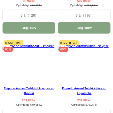
99,98 kr.
507,98 kr.
Oprindeligt:
249,95 kr.
Oprindeligt:
1.269,95 kr.
8 år (128)
6 år (116)
Læg i kurv
Læg i kurv
SUMMER SALE
SUMMER SALE
60%
60%
Emporio Armani T-shirt - Limegrøn m.
Emporio Armani T-shirt - Navy m.
Broderi
Logostribe
259,98 kr.
231,98 kr.
Oprindeligt:
649,95 kr.
Oprindeligt:
579,95 kr.