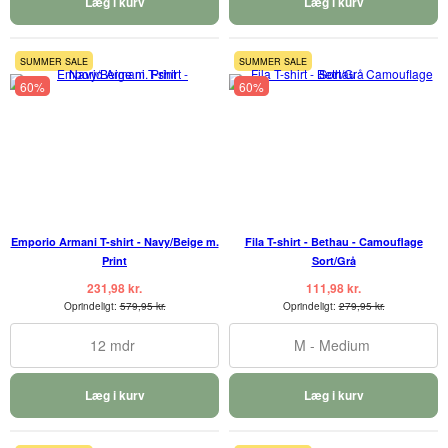
Læg i kurv
Læg i kurv
SUMMER SALE
SUMMER SALE
60%
60%
Emporio Armani T-shirt - Navy/Beige m.
Fila T-shirt - Bethau - Camouflage
Print
Sort/Grå
231,98 kr.
111,98 kr.
Oprindeligt:
579,95 kr.
Oprindeligt:
279,95 kr.
12 mdr
M - Medium
Læg i kurv
Læg i kurv