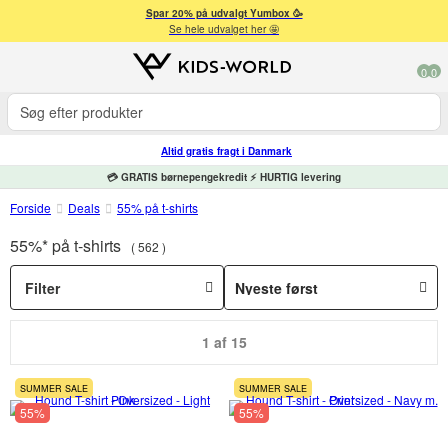
Spar 20% på udvalgt Yumbox 🥳
Se hele udvalget her 🤩
0
0
Altid gratis fragt i Danmark
💳 GRATIS børnepengekredit ⚡ HURTIG levering
Forside
Deals
55% på t-shirts
55%* på t-shirts
562
Filter
1 af 15
SUMMER SALE
SUMMER SALE
55%
55%