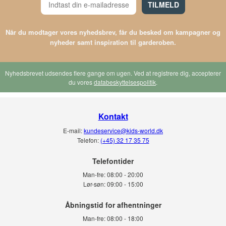
TILMELD
Når du modtager vores nyhedsbrev, får du besked om kampagner og
nyheder samt inspiration til garderoben.
Nyhedsbrevet udsendes flere gange om ugen. Ved at registrere dig, accepterer
du vores
databeskyttelsespolitik
.
Kontakt
E-mail:
kundeservice@kids-world.dk
Telefon:
(+45) 32 17 35 75
Telefontider
Man-fre:
08:00 - 20:00
Lør-søn:
09:00 - 15:00
Man-fre:
08:00 - 18:00