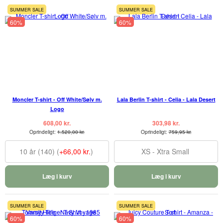
SUMMER SALE
SUMMER SALE
60%
60%
Moncler T-shirt - Off White/Sølv m.
Lala Berlin T-shirt - Celia - Lala Desert
Logo
608,00 kr.
303,98 kr.
Oprindeligt:
1.520,00 kr.
Oprindeligt:
759,95 kr.
10 år (140) (
+66,00 kr.
)
XS - Xtra Small
Læg i kurv
Læg i kurv
SUMMER SALE
SUMMER SALE
60%
60%