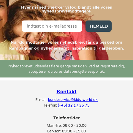
Hver måned trækker vi lod blandt alle vores
nyhedsbrevsmodtagere.
TILMELD
Når du modtager vores nyhedsbrev, får du besked om
kampagner og nyheder samt inspiration til garderoben.
Nyhedsbrevet udsendes flere gange om ugen. Ved at registrere dig,
accepterer du vores
databeskyttelsespolitik
.
Kontakt
E-mail:
kundeservice@kids-world.dk
Telefon:
(+45) 32 17 35 75
Telefontider
Man-fre:
08:00 - 20:00
Lør-søn:
09:00 - 15:00