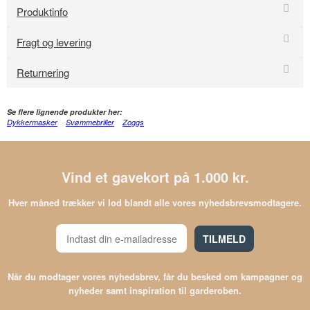
Produktinfo
Fragt og levering
Returnering
Se flere lignende produkter her:
Dykkermasker
Svømmebriller
Zoggs
Vind et gavekort på 1.000 kr.
Hver måned trækker vi lod blandt alle vores nyhedsbrevsmodtagere.
TILMELD
Når du modtager vores nyhedsbrev, får du besked om kampagner og
nyheder samt inspiration til garderoben.