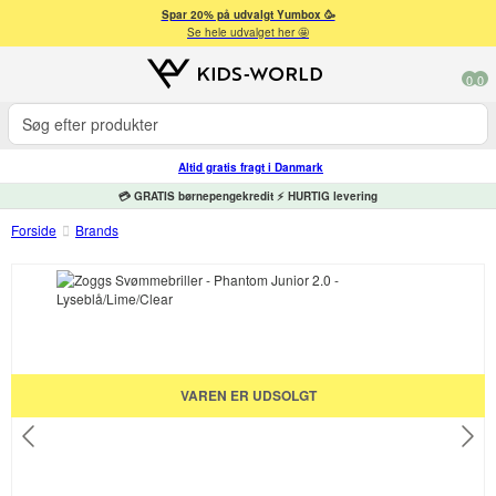
Spar 20% på udvalgt Yumbox 🥳
Se hele udvalget her 🤩
0
0
Altid gratis fragt i Danmark
💳 GRATIS børnepengekredit ⚡ HURTIG levering
Forside
Brands
VAREN ER UDSOLGT