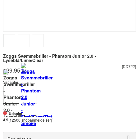
Zoggs Svømmebriller - Phantom Junior 2.0 -
Lyseblå/Lime/Clear
[DD722]
129,95 kr.
Varianter:
Udsolgt
4,9
(12500 shopanmeldelser)
Beskrivelse