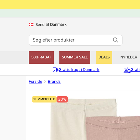
Send til
Danmark
50% RABAT
SUMMER SALE
DEALS
NYHEDER
Gratis fragt i Danmark
Grat
Forside
Brands
30%
SUMMER SALE