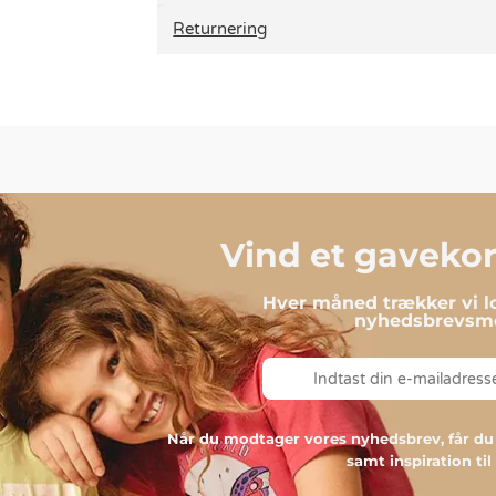
Returnering
Vind et gavekort
Hver måned trækker vi lo
nyhedsbrevsmo
Når du modtager vores nyhedsbrev, får 
samt inspiration ti