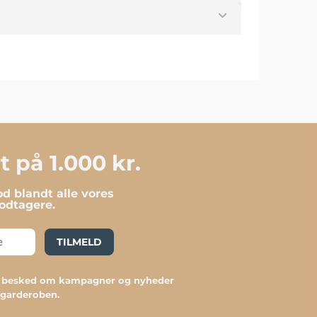
 på 1.000 kr.
d blandt alle vores
dtagere.
TILMELD
du besked om kampagner og nyheder
l garderoben.