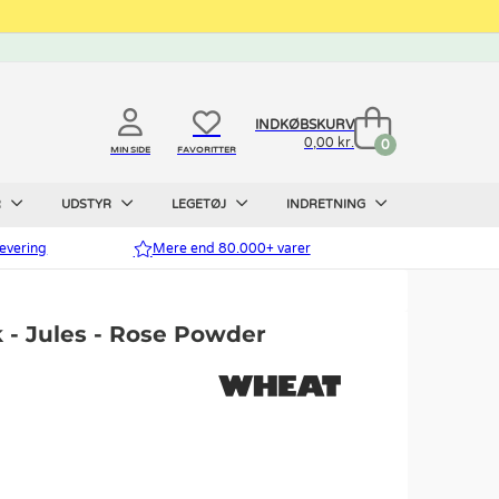
INDKØBSKURV
0,00 kr.
0
MIN SIDE
FAVORITTER
R
UDSTYR
LEGETØJ
INDRETNING
evering
Mere end 80.000+ varer
 - Jules - Rose Powder