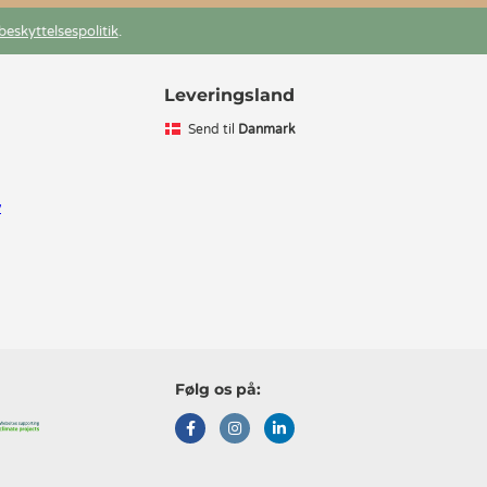
beskyttelsespolitik
.
Leveringsland
Send til
Danmark
v
Følg os på: