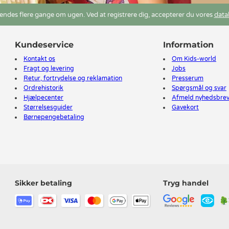
ndes flere gange om ugen. Ved at registrere dig, accepterer du vores
data
Kundeservice
Information
Kontakt os
Om Kids-world
Fragt og levering
Jobs
Retur, fortrydelse og reklamation
Presserum
Ordrehistorik
Spørgsmål og svar
Hjælpecenter
Afmeld nyhedsbre
Størrelsesguider
Gavekort
Børnepengebetaling
Sikker betaling
Tryg handel