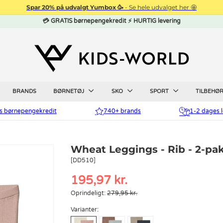
Spar 20% på udvalgt Yumbox 🥳
- Se hele udvalget her 🤩
💳 GRATIS børnepengekredit ⚡ HURTIG levering
BRANDS
BØRNETØJ
SKO
SPORT
TILBEHØ
is børnepengekredit
740+ brands
1-2 dages l
Wheat Leggings - Rib - 2-pak
[DD510]
195,97 kr.
Oprindeligt:
279,95 kr.
Varianter: