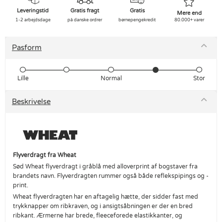
Leveringstid
Gratis fragt
Gratis
Mere end
1-2 arbejdsdage
på danske ordrer
børnepengekredit
80.000+ varer
Pasform
Lille
Normal
Stor
Beskrivelse
Flyverdragt fra Wheat
Sød Wheat flyverdragt i gråblå med alloverprint af bogstaver fra
brandets navn. Flyverdragten rummer også både reflekspipings og -
print.
Wheat flyverdragten har en aftagelig hætte, der sidder fast med
trykknapper om ribkraven, og i ansigtsåbningen er der en bred
ribkant. Ærmerne har brede, fleeceforede elastikkanter, og