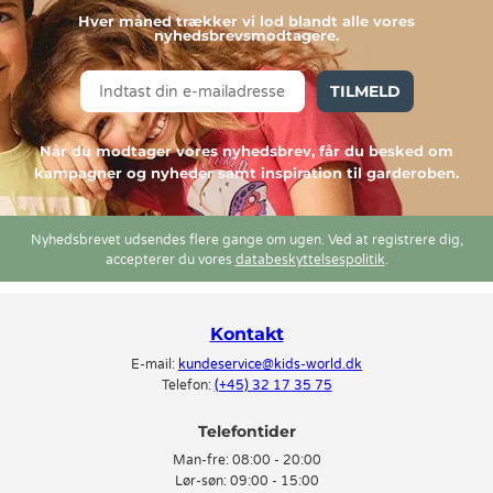
Hver måned trækker vi lod blandt alle vores
nyhedsbrevsmodtagere.
TILMELD
Når du modtager vores nyhedsbrev, får du besked om
kampagner og nyheder samt inspiration til garderoben.
Nyhedsbrevet udsendes flere gange om ugen. Ved at registrere dig,
accepterer du vores
databeskyttelsespolitik
.
Kontakt
E-mail:
kundeservice@kids-world.dk
Telefon:
(+45) 32 17 35 75
Telefontider
Man-fre:
08:00 - 20:00
Lør-søn:
09:00 - 15:00