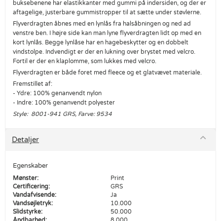
buksebenene har elastikkanter med gummi på indersiden, og der er
aftagelige, justerbare gummistropper til at sætte under støvlerne.
Flyverdragten åbnes med en lynlås fra halsåbningen og ned ad
venstre ben. I højre side kan man lyne flyverdragten lidt op med en
kort lynlås. Begge lynlåse har en hagebeskytter og en dobbelt
vindstolpe. Indvendigt er der en lukning over brystet med velcro.
Fortil er der en klaplomme, som lukkes med velcro.
Flyverdragten er både foret med fleece og et glatvævet materiale.
Fremstillet af:
- Ydre: 100% genanvendt nylon
- Indre: 100% genanvendt polyester
Style: 8001-941 GRS, Farve: 9534
Detaljer
Egenskaber
Mønster:
Print
Certificering:
GRS
Vandafvisende:
Ja
Vandsøjletryk:
10.000
Slidstyrke:
50.000
Åndbarhed:
8.000