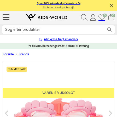
Spar 20% på udvalgt Yumbox 🥳
Se hele udvalget her 🤩
0
0
Altid gratis fragt i Danmark
💳 GRATIS børnepengekredit ⚡ HURTIG levering
Forside
Brands
SUMMER SALE
VAREN ER UDSOLGT