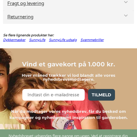
Fragt og levering
Returnering
Se flere lignende produkter her:
Dykkermasker
SunnyLife
SunnyLife udsalg
Svømmebriller
Vind et gavekort på 1.000 kr.
Hver måned trækker vi lod blandt alle vores
nyhedsbrevsmodtagere.
TILMELD
Når du modtager vores nyhedsbrev, får du besked om
kampagner og nyheder samt inspiration til garderoben.
Nyhedsbrevet udsendes flere gange om ugen. Ved at registrere dig,