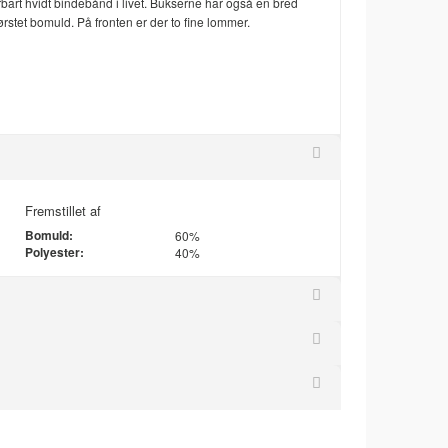
art hvidt bindebånd i livet. Bukserne har også en bred
rstet bomuld. På fronten er der to fine lommer.
Fremstillet af
Bomuld:
60%
Polyester:
40%