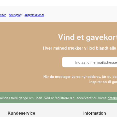
kser
Drengetøj
Minymo bukser
Vind et gavekort
Hver måned trækker vi lod blandt al
Når du modtager vores nyhedsbrev, får du 
inspiration til g
endes flere gange om ugen. Ved at registrere dig, accepterer du vores
databe
Kundeservice
Information