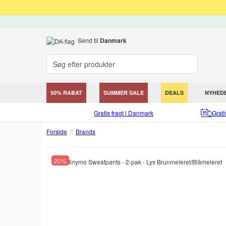
Send til
Danmark
50% RABAT
SUMMER SALE
DEALS
NYHED
Gratis fragt i Danmark
Grat
Forside
Brands
20%