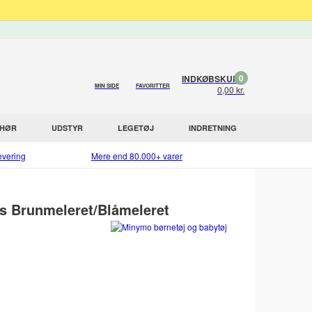
0
INDKØBSKURV
MIN SIDE
FAVORITTER
0,00 kr.
EHØR
UDSTYR
LEGETØJ
INDRETNING
evering
Mere end 80.000+ varer
s Brunmeleret/Blåmeleret