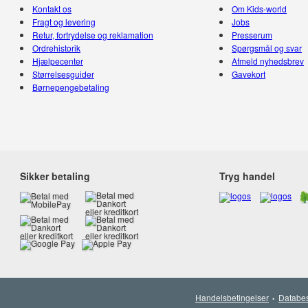
Kontakt os
Om Kids-world
Fragt og levering
Jobs
Retur, fortrydelse og reklamation
Presserum
Ordrehistorik
Spørgsmål og svar
Hjælpecenter
Afmeld nyhedsbrev
Størrelsesguider
Gavekort
Børnepengebetaling
Sikker betaling
Tryg handel
Handelsbetingelser
Databes