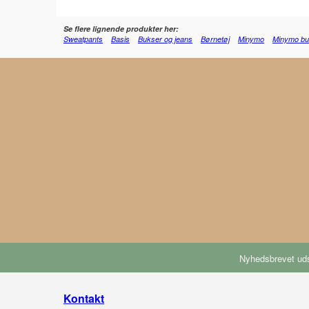
Se flere lignende produkter her:
Sweatpants
Basis
Bukser og jeans
Børnetøj
Minymo
Minymo bu
Nyhedsbrevet uds
Kontakt