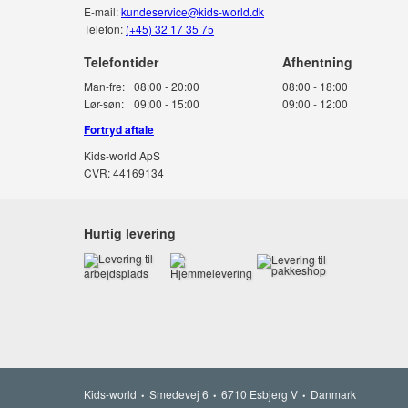
E-mail:
kundeservice@kids-world.dk
Telefon:
(+45) 32 17 35 75
Telefontider
Man-fre:
08:00 - 20:00
08:00 - 18:00
Lør-søn:
09:00 - 15:00
09:00 - 12:00
Fortryd aftale
Kids-world ApS
CVR: 44169134
Hurtig levering
Kids-world
Smedevej 6
6710 Esbjerg V
Danmark