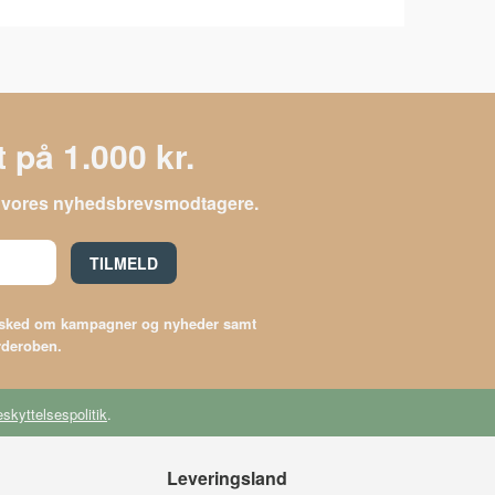
 på 1.000 kr.
le vores nyhedsbrevsmodtagere.
TILMELD
besked om kampagner og nyheder samt
arderoben.
skyttelsespolitik
.
Leveringsland