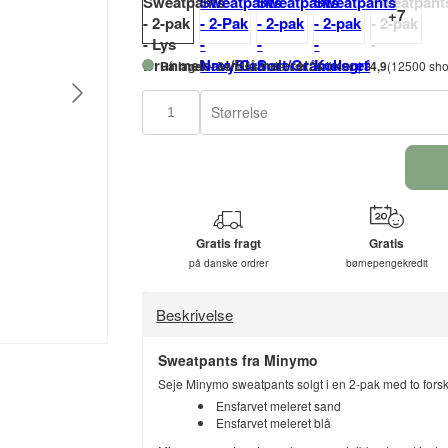
På lager
- Sendes indenfor 24 timer
4,9
(12500 sho
Størrelse
Gratis fragt
Gratis
på danske ordrer
børnepengekredit
Beskrivelse
Sweatpants fra Minymo
Seje Minymo sweatpants solgt i en 2-pak med to forsk
Ensfarvet meleret sand
Ensfarvet meleret blå