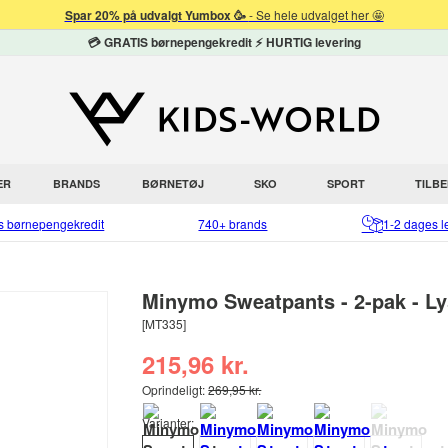
Spar 20% på udvalgt Yumbox 🥳
- Se hele udvalget her 🤩
💳 GRATIS børnepengekredit ⚡ HURTIG levering
ER
BRANDS
BØRNETØJ
SKO
SPORT
TILB
is børnepengekredit
740+ brands
1-2 dages l
Minymo Sweatpants - 2-pak - Ly
[MT335]
215,96 kr.
Oprindeligt:
269,95 kr.
Varianter: