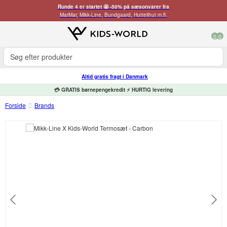
Runde 4 er startet 🤩 -50% på sæsonvarer fra
MarMar, Mikk-Line, Bundgaard, Huttelihut m.fl.
0
0
Altid gratis fragt i Danmark
💳 GRATIS børnepengekredit ⚡ HURTIG levering
Forside
Brands