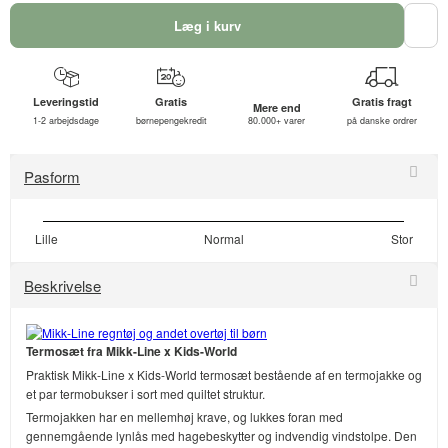
Læg i kurv
Leveringstid
Gratis
Gratis fragt
Mere end
1-2 arbejdsdage
børnepengekredit
80.000+ varer
på danske ordrer
Pasform
Lille
Normal
Stor
Beskrivelse
Termosæt fra Mikk-Line x Kids-World
Praktisk Mikk-Line x Kids-World termosæt bestående af en termojakke og
et par termobukser i sort med quiltet struktur.
Termojakken har en mellemhøj krave, og lukkes foran med
gennemgående lynlås med hagebeskytter og indvendig vindstolpe. Den