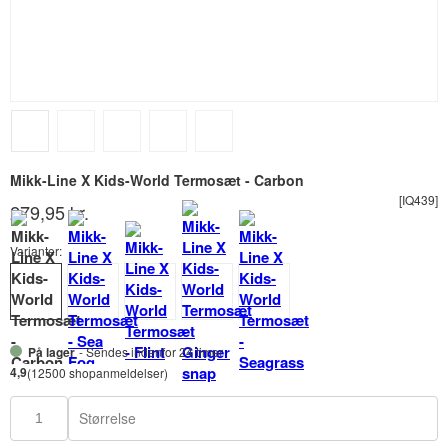
Mikk-Line X Kids-World Termosæt - Carbon
[IQ439]
279,95 kr.
Varianter:
På lager
- Sendes indenfor 24 timer
4,9
(12500 shopanmeldelser)
Størrelse