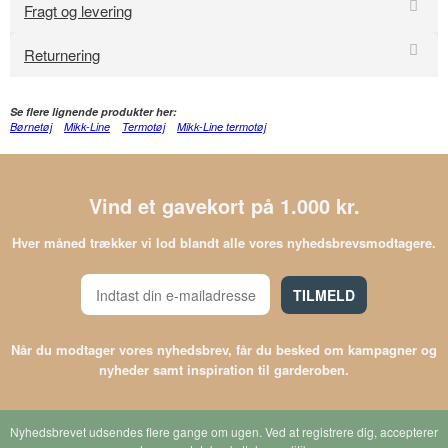
Fragt og levering
Returnering
Se flere lignende produkter her:
Børnetøj
Mikk-Line
Termotøj
Mikk-Line termotøj
Vind et gavekort på 1.000 kr.
Hver måned trækker vi lod blandt alle vores nyhedsbrevsmodtagere.
TILMELD
Når du modtager vores nyhedsbrev, får du besked om kampagner og
nyheder samt inspiration til garderoben.
Nyhedsbrevet udsendes flere gange om ugen. Ved at registrere dig, accepterer