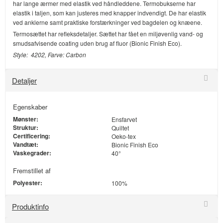
har lange ærmer med elastik ved håndleddene. Termobukserne har
elastik i taljen, som kan justeres med knapper indvendigt. De har elastik
ved anklerne samt praktiske forstærkninger ved bagdelen og knæene.
Termosættet har refleksdetaljer. Sættet har fået en miljøvenlig vand- og
smudsafvisende coating uden brug af fluor (Bionic Finish Eco).
Style: 4202, Farve: Carbon
Detaljer
Egenskaber
Mønster:
Ensfarvet
Struktur:
Quiltet
Certificering:
Oeko-tex
Vandtæt:
Bionic Finish Eco
Vaskegrader:
40°
Fremstillet af
Polyester:
100%
Produktinfo