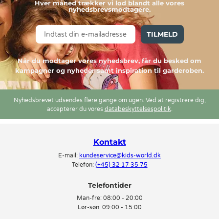
Hver måned trækker vi lod blandt alle vores
nyhedsbrevsmodtagere.
TILMELD
Når du modtager vores nyhedsbrev, får du besked om
kampagner og nyheder samt inspiration til garderoben.
Nyhedsbrevet udsendes flere gange om ugen. Ved at registrere dig,
accepterer du vores
databeskyttelsespolitik
.
Kontakt
E-mail:
kundeservice@kids-world.dk
Telefon:
(+45) 32 17 35 75
Telefontider
Man-fre:
08:00 - 20:00
Lør-søn:
09:00 - 15:00