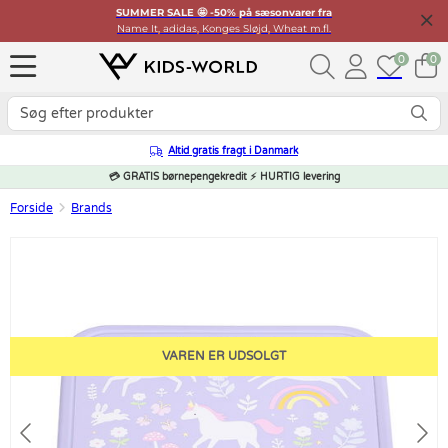
SUMMER SALE 🤩 -50% på sæsonvarer fra
Name It, adidas, Konges Sløjd, Wheat m.fl.
0
0
Altid gratis fragt i Danmark
💳 GRATIS børnepengekredit ⚡ HURTIG levering
Forside
Brands
VAREN ER UDSOLGT