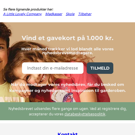
Se flere lignende produkter her:
A Little Lovely Company
Madkasser
Skole
Tilbehør
Vind et gavekort på 1.000 kr.
Hver måned trækker vi lod blandt alle vores
nyhedsbrevsmodtagere.
TILMELD
Når du modtager vores nyhedsbrev, får du besked om
kampagner og nyheder samt inspiration til garderoben.
Nyhedsbrevet udsendes flere gange om ugen. Ved at registrere dig,
accepterer du vores
databeskyttelsespolitik
.
Kontakt