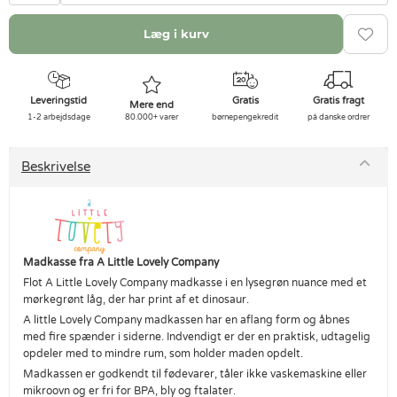
Læg i kurv
Leveringstid
Gratis
Gratis fragt
Mere end
1-2 arbejdsdage
80.000+ varer
børnepengekredit
på danske ordrer
Beskrivelse
Madkasse fra A Little Lovely Company
Flot A Little Lovely Company madkasse i en lysegrøn nuance med et
mørkegrønt låg, der har print af et dinosaur.
A little Lovely Company madkassen har en aflang form og åbnes
med fire spænder i siderne. Indvendigt er der en praktisk, udtagelig
opdeler med to mindre rum, som holder maden opdelt.
Madkassen er godkendt til fødevarer, tåler ikke vaskemaskine eller
mikroovn og er fri for BPA, bly og ftalater.