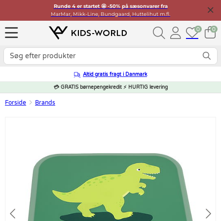
Runde 4 er startet 🤩 -50% på sæsonvarer fra
MarMar, Mikk-Line, Bundgaard, Huttelihut m.fl.
0
0
Altid gratis fragt i Danmark
💳 GRATIS børnepengekredit ⚡ HURTIG levering
Forside
Brands