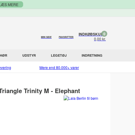
LÆS MERE
0
INDKØBSKURV
MIN SIDE
FAVORITTER
0,00 kr.
EHØR
UDSTYR
LEGETØJ
INDRETNING
evering
Mere end 80.000+ varer
Triangle Trinity M - Elephant