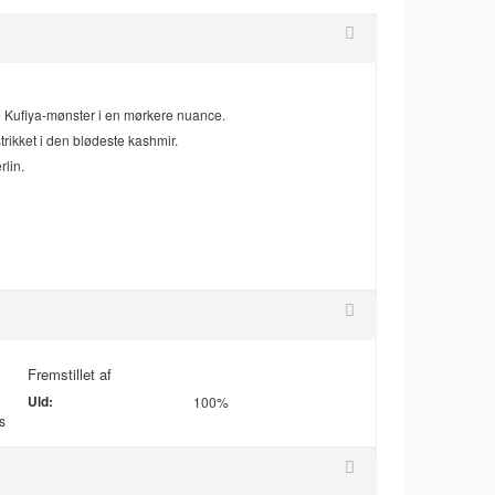
e Kufiya-mønster i en mørkere nuance.
strikket i den blødeste kashmir.
rlin.
Fremstillet af
Uld:
100%
s