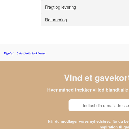
Fragt og levering
Returnering
r
Pigetøj
Lala Berlin tørklæder
Vind et gavekort
Hver måned trækker vi lod blandt al
Når du modtager vores nyhedsbrev, får du 
inspiration til g