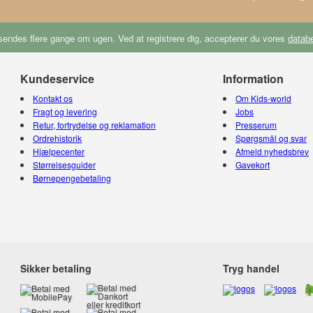
endes flere gange om ugen. Ved at registrere dig, accepterer du vores
databe
Kundeservice
Information
Kontakt os
Om Kids-world
Fragt og levering
Jobs
Retur, fortrydelse og reklamation
Presserum
Ordrehistorik
Spørgsmål og svar
Hjælpecenter
Afmeld nyhedsbrev
Størrelsesguider
Gavekort
Børnepengebetaling
Sikker betaling
Tryg handel