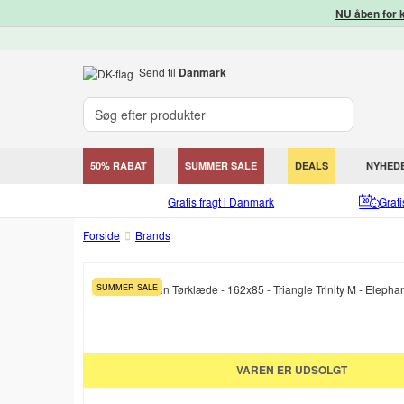
NU åben for k
Send til
Danmark
50% RABAT
SUMMER SALE
DEALS
NYHED
Gratis fragt i Danmark
Grat
Forside
Brands
SUMMER SALE
VAREN ER UDSOLGT