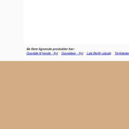
Se flere lignende produkter her:
Gaveide til hende - flyt
Gaveideer - flyt
Lala Berlin udsalg
Tørklæde