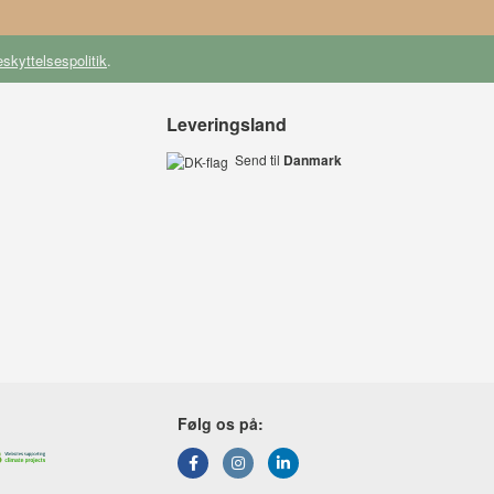
skyttelsespolitik
.
Leveringsland
Send til
Danmark
Følg os på: