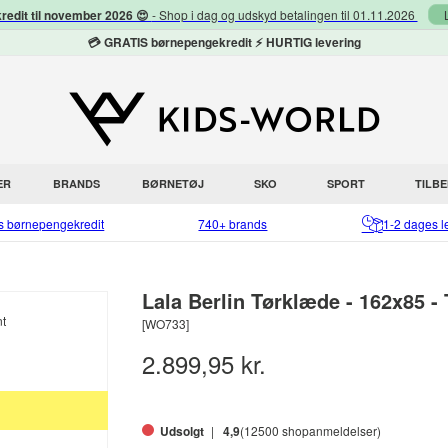
redit til november 2026 😍
- Shop i dag og udskyd betalingen til 01.11.2026
💳 GRATIS børnepengekredit ⚡ HURTIG levering
ER
BRANDS
BØRNETØJ
SKO
SPORT
TILB
is børnepengekredit
740+ brands
1-2 dages l
Lala Berlin Tørklæde - 162x85 - 
[WO733]
2.899,95 kr.
Udsolgt
4,9
(12500 shopanmeldelser)