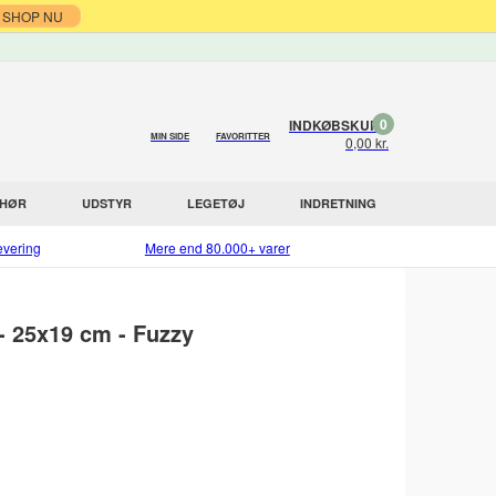
SHOP NU
0
INDKØBSKURV
MIN SIDE
FAVORITTER
0,00 kr.
EHØR
UDSTYR
LEGETØJ
INDRETNING
evering
Mere end 80.000+ varer
 25x19 cm - Fuzzy