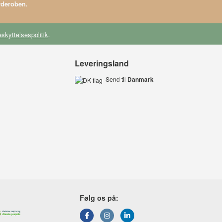
arderoben.
skyttelsespolitik
.
Leveringsland
Send til
Danmark
Følg os på: