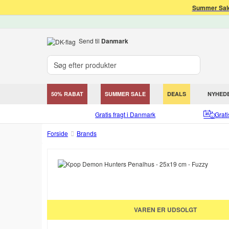
Summer Sale
Send til
Danmark
50% RABAT
SUMMER SALE
DEALS
NYHED
Gratis fragt i Danmark
Grat
Forside
Brands
VAREN ER UDSOLGT