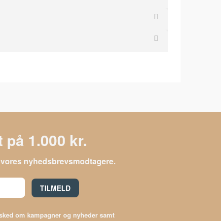
 på 1.000 kr.
le vores nyhedsbrevsmodtagere.
TILMELD
besked om kampagner og nyheder samt