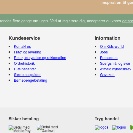
inspiration til g
endes flere gange om ugen. Ved at registrere dig, accepterer du vores
databe
Kundeservice
Information
Kontakt os
Om Kids-world
Fragt og levering
Jobs
Retur, fortrydelse og reklamation
Presserum
Ordrehistorik
Spørgsmål og svar
Hjælpecenter
Afmeld nyhedsbrev
Størrelsesguider
Gavekort
Børnepengebetaling
Sikker betaling
Tryg handel