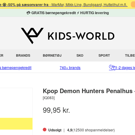
 🤩 -50% på sæsonvarer fra
- MarMar, Mikk-Line, Bundgaard, Huttelihut m.fl.
💳 GRATIS børnepengekredit ⚡ HURTIG levering
ER
BRANDS
BØRNETØJ
SKO
SPORT
TILB
is børnepengekredit
740+ brands
1-2 dages l
Kpop Demon Hunters Penalhus -
[IQ083]
99,95 kr.
Udsolgt
4,9
(12500 shopanmeldelser)