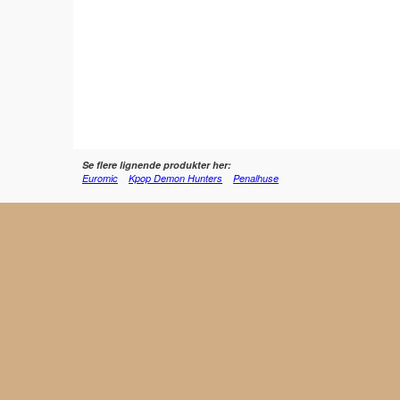
Se flere lignende produkter her:
Euromic
Kpop Demon Hunters
Penalhuse