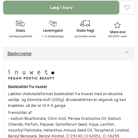
Læg i kurv
Gratis
Leveringstid
Gratis fragt
Mere end
børnepengekredit
1-2 arbejdsdage
på danske ordrer
80.000+ varer
Beskrivelse
Badetablet fra Inuwet
Lækker chokoladeformet badetablet fra Inuwet med en eksotisk
vanilje- og blomsterduft (200g). Brusetabletten er vegansk og kan
knækkes, så der er til 4-5 gange.
Fremstillet af:
- sodium Bicarbonate, Citric Acid, Persea Gratissima Oil, Sodium
Chloride, Parfum, Papaver Somniferum Seed, Aqua, Lecithin,
Ascorbyl Palmitate, Helianthus Annuus Seed Oil, Tocopherol, Linalool,
Benzyl Benzoate, Benzyl Alcohol, CI 19140, CI 42051, CI 16255