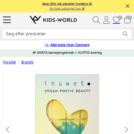
Spar 20% på udvalgt Yumbox 🥳
Se hele udvalget her 🤩
0
0
Altid gratis fragt i Danmark
💳 GRATIS børnepengekredit ⚡ HURTIG levering
Forside
Brands