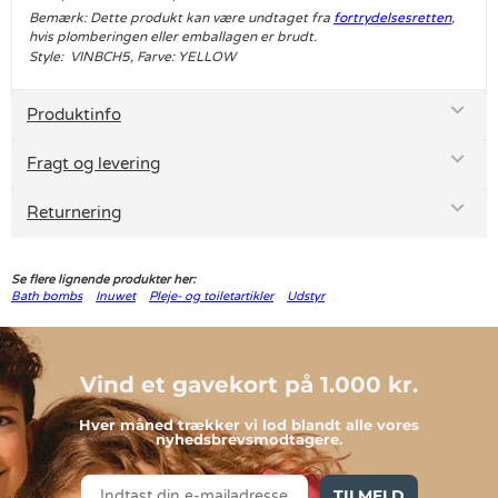
Bemærk: Dette produkt kan være undtaget fra
fortrydelsesretten
,
hvis plomberingen eller emballagen er brudt.
Style: VINBCH5, Farve: YELLOW
Produktinfo
Fragt og levering
Returnering
Se flere lignende produkter her:
Bath bombs
Inuwet
Pleje- og toiletartikler
Udstyr
Vind et gavekort på 1.000 kr.
Hver måned trækker vi lod blandt alle vores
nyhedsbrevsmodtagere.
TILMELD