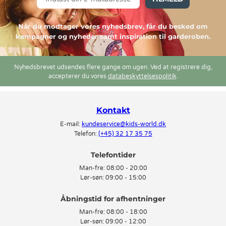
Når du modtager vores nyhedsbrev, får du besked om
kampagner og nyheder samt inspiration til garderoben.
Nyhedsbrevet udsendes flere gange om ugen. Ved at registrere dig,
accepterer du vores
databeskyttelsespolitik
.
Kontakt
E-mail:
kundeservice@kids-world.dk
Telefon:
(+45) 32 17 35 75
Telefontider
Man-fre:
08:00 - 20:00
Lør-søn:
09:00 - 15:00
Man-fre:
08:00 - 18:00
Lør-søn:
09:00 - 12:00