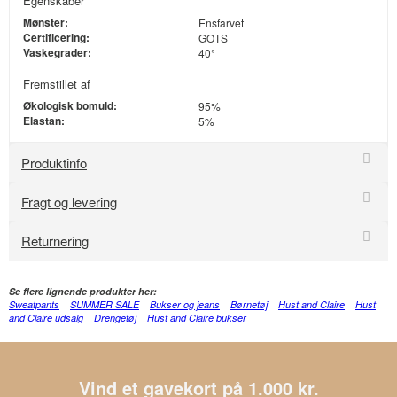
Egenskaber
Mønster:
Ensfarvet
Certificering:
GOTS
Vaskegrader:
40°
Fremstillet af
Økologisk bomuld:
95%
Elastan:
5%
Produktinfo
Fragt og levering
Returnering
Se flere lignende produkter her:
Sweatpants
SUMMER SALE
Bukser og jeans
Børnetøj
Hust and Claire
Hust
and Claire udsalg
Drengetøj
Hust and Claire bukser
Vind et gavekort på 1.000 kr.