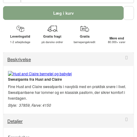
Læg i kurv
Leveringstid
Gratis fragt
Gratis
Mere end
1-2 arbejdsdage
på danske ordrer
børnepengekredit
80.000+ varer
Beskrivelse
Sweatpants fra Hust and Claire
Fine Hust and Claire sweatpants i navyblå med en praktisk snøre i livet.
Sweatpantsene har lommer og en klassisk pasform, der sikrer komfort i
hverdagen.
Style: 37859, Farve: 4150
Detaljer