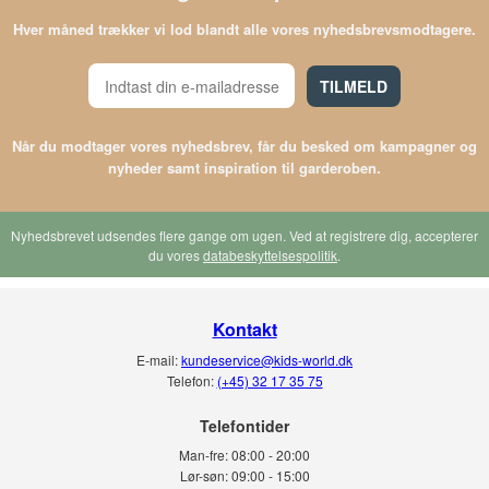
Hver måned trækker vi lod blandt alle vores nyhedsbrevsmodtagere.
TILMELD
Når du modtager vores nyhedsbrev, får du besked om kampagner og
nyheder samt inspiration til garderoben.
Nyhedsbrevet udsendes flere gange om ugen. Ved at registrere dig, accepterer
du vores
databeskyttelsespolitik
.
Kontakt
E-mail:
kundeservice@kids-world.dk
Telefon:
(+45) 32 17 35 75
Telefontider
Man-fre:
08:00 - 20:00
Lør-søn:
09:00 - 15:00