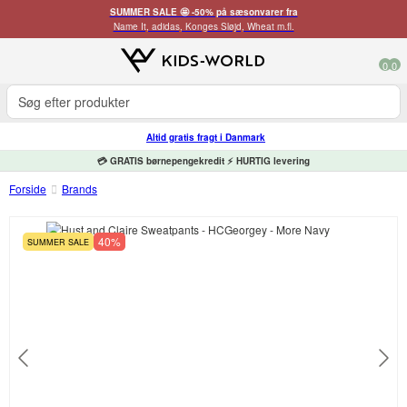
SUMMER SALE 🤩 -50% på sæsonvarer fra
Name It, adidas, Konges Sløjd, Wheat m.fl.
0
0
Altid gratis fragt i Danmark
💳 GRATIS børnepengekredit ⚡ HURTIG levering
Forside
Brands
40%
SUMMER SALE