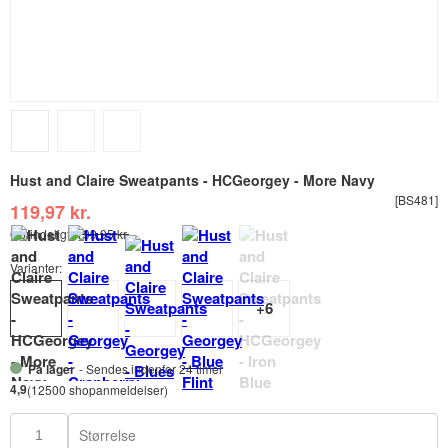
Hust and Claire Sweatpants - HCGeorgey - More Navy
[BS481]
119,97 kr.
Oprindeligt:
199,95 kr.
Varianter:
På lager
- Sendes indenfor 24 timer
4,9
(12500 shopanmeldelser)
Størrelse