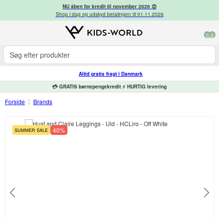
NU åben for kredit til november 2026 😍
Shop i dag og udskyd betalingen til 01.11.2026
0
0
Altid gratis fragt i Danmark
💳 GRATIS børnepengekredit ⚡ HURTIG levering
Forside
Brands
40%
SUMMER SALE