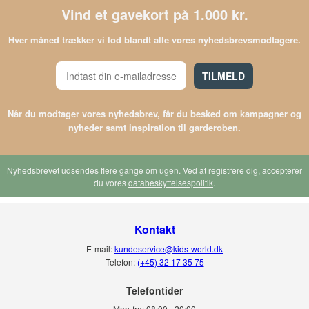
Vind et gavekort på 1.000 kr.
Hver måned trækker vi lod blandt alle vores nyhedsbrevsmodtagere.
TILMELD
Når du modtager vores nyhedsbrev, får du besked om kampagner og
nyheder samt inspiration til garderoben.
Nyhedsbrevet udsendes flere gange om ugen. Ved at registrere dig, accepterer
du vores
databeskyttelsespolitik
.
Kontakt
E-mail:
kundeservice@kids-world.dk
Telefon:
(+45) 32 17 35 75
Telefontider
Man-fre:
08:00 - 20:00