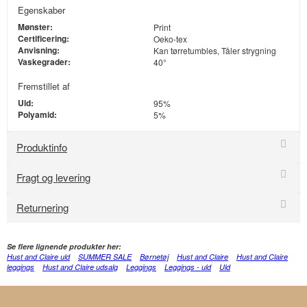
Egenskaber
Mønster:
Print
Certificering:
Oeko-tex
Anvisning:
Kan tørretumbles, Tåler strygning
Vaskegrader:
40°
Fremstillet af
Uld:
95%
Polyamid:
5%
Produktinfo
Fragt og levering
Returnering
Se flere lignende produkter her:
Hust and Claire uld
SUMMER SALE
Børnetøj
Hust and Claire
Hust and Claire
leggings
Hust and Claire udsalg
Leggings
Leggings - uld
Uld