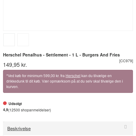
Herschel Penalhus - Settlement - 1 L - Burgers And Fries
[CC979]
149,95 kr.
*Ved køb for minimum 599,00 kr. fra
Herschel
kan du tilvælge en
drikkedunk til dit køb. Vær opmærksom på at du selv skal tilvælge den i
kurven.
Udsolgt
4,9
(12500 shopanmeldelser)
Beskrivelse