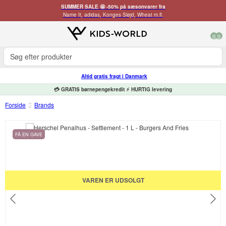
SUMMER SALE 🤩 -50% på sæsonvarer fra
Name It, adidas, Konges Sløjd, Wheat m.fl.
0
0
Altid gratis fragt i Danmark
💳 GRATIS børnepengekredit ⚡ HURTIG levering
Forside
Brands
FÅ EN GAVE
VAREN ER UDSOLGT