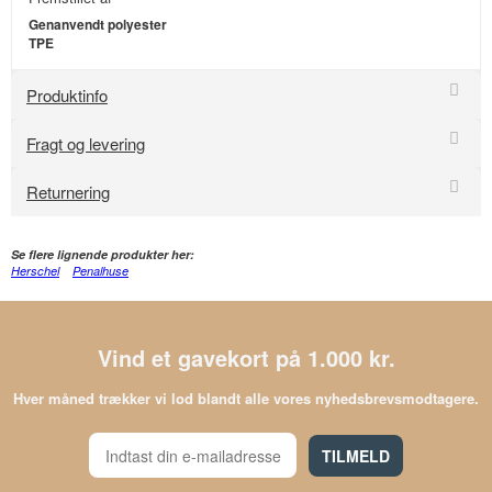
Genanvendt polyester
TPE
Produktinfo
Fragt og levering
Returnering
Se flere lignende produkter her:
Herschel
Penalhuse
Vind et gavekort på 1.000 kr.
Hver måned trækker vi lod blandt alle vores nyhedsbrevsmodtagere.
TILMELD