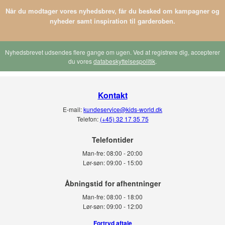
Når du modtager vores nyhedsbrev, får du besked om kampagner og
nyheder samt inspiration til garderoben.
Nyhedsbrevet udsendes flere gange om ugen. Ved at registrere dig, accepterer
du vores
databeskyttelsespolitik
.
Kontakt
E-mail:
kundeservice@kids-world.dk
Telefon:
(+45) 32 17 35 75
Telefontider
Man-fre:
08:00 - 20:00
Lør-søn:
09:00 - 15:00
Man-fre:
08:00 - 18:00
Lør-søn:
09:00 - 12:00
Fortryd aftale