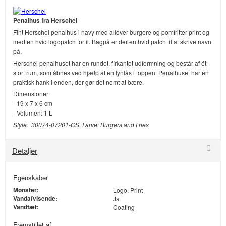
Penalhus fra Herschel
Fint Herschel penalhus i navy med allover-burgere og pomfritter-print og
med en hvid logopatch fortil. Bagpå er der en hvid patch til at skrive navn
på.
Herschel penalhuset har en rundet, firkantet udformning og består af ét
stort rum, som åbnes ved hjælp af en lynlås i toppen. Penalhuset har en
praktisk hank i enden, der gør det nemt at bære.
Dimensioner:
- 19 x 7 x 6 cm
- Volumen: 1 L
Style: 30074-07201-OS, Farve: Burgers and Fries
Detaljer
Egenskaber
Mønster:
Logo, Print
Vandafvisende:
Ja
Vandtæt:
Coating
Fremstillet af