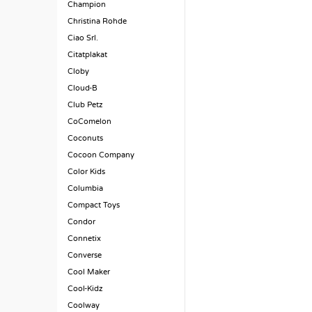
Champion
Christina Rohde
Ciao Srl.
Citatplakat
Cloby
Cloud-B
Club Petz
CoComelon
Coconuts
Cocoon Company
Color Kids
Columbia
Compact Toys
Condor
Connetix
Converse
Cool Maker
Cool-Kidz
Coolway