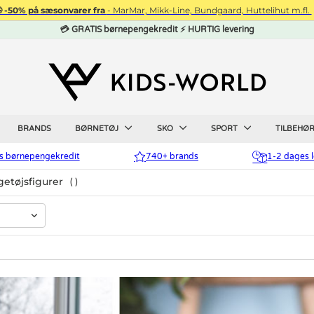
 -50% på sæsonvarer fra
- MarMar, Mikk-Line, Bundgaard, Huttelihut m.fl.
💳 GRATIS børnepengekredit ⚡ HURTIG levering
BRANDS
BØRNETØJ
SKO
SPORT
TILBEHØ
is børnepengekredit
740+ brands
1-2 dages l
getøjsfigurer