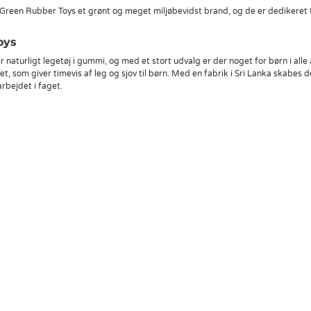
Green Rubber Toys et grønt og meget miljøbevidst brand, og de er dedikeret 
oys
aturligt legetøj i gummi, og med et stort udvalg er der noget for børn i alle 
tet, som giver timevis af leg og sjov til børn. Med en fabrik i Sri Lanka skabes 
bejdet i faget.