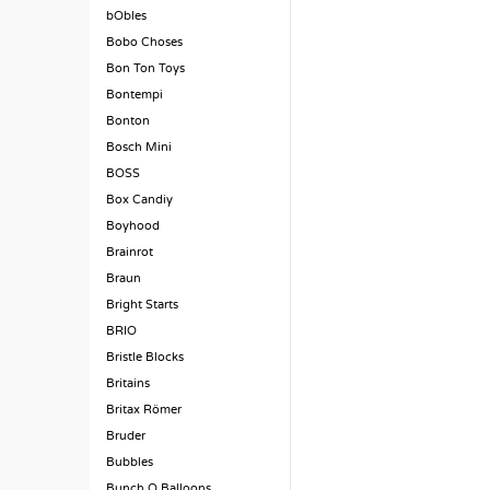
bObles
Bobo Choses
Bon Ton Toys
Bontempi
Bonton
Bosch Mini
BOSS
Box Candiy
Boyhood
Brainrot
Braun
Bright Starts
BRIO
Bristle Blocks
Britains
Britax Römer
Bruder
Bubbles
Bunch O Balloons