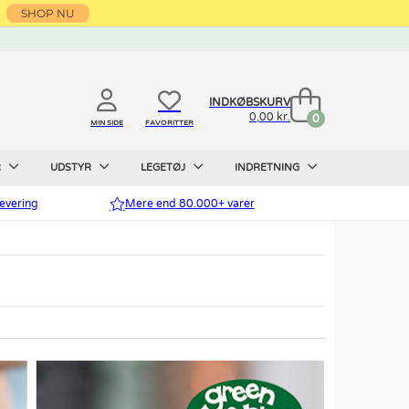
SHOP NU
INDKØBSKURV
0,00 kr.
0
MIN SIDE
FAVORITTER
R
UDSTYR
LEGETØJ
INDRETNING
evering
Mere end 80.000+ varer