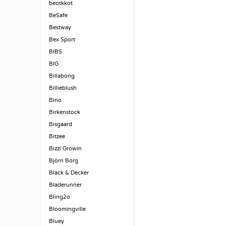
beotkkot
BeSafe
Bestway
Bex Sport
BIBS
BIG
Billabong
Billieblush
Bino
Birkenstock
Bisgaard
Bitzee
Bizzi Growin
Björn Borg
Black & Decker
Bladerunner
Bling2o
Bloomingville
Bluey