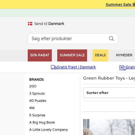
Summer Sale 🤩
Send til
Danmark
50% RABAT
SUMMER SALE
DEALS
NYHEDER
Gratis fragt i Danmark
Grat
Green Rubber Toys - Le
BRANDS
2GO
Sorter efter
3 Sprouts
4D Puzzles
4M
5 Surprise
A Big Hug Book
A Little Lovely Company