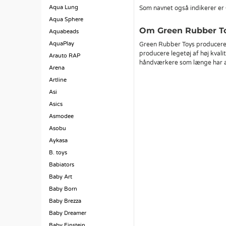
Aqua Lung
Som navnet også indikerer er 
Aqua Sphere
Om Green Rubber T
Aquabeads
AquaPlay
Green Rubber Toys producerer n
producere legetøj af høj kvali
Arauto RAP
håndværkere som længe har ar
Arena
Artline
Asi
Asics
Asmodee
Asobu
Aykasa
B. toys
Babiators
Baby Art
Baby Born
Baby Brezza
Baby Dreamer
Baby Einstein