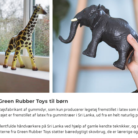
reen Rubber Toys til børn
øjsfabrikant af gummidyr, som kun producerer legetøj fremstillet i latex som 
jet er fremstillet af latex fra gummitræer i Sri Lanka, ud fra en helt naturlig 
entfulde håndværkere på Sri Lanka ved hjælp af gamle kendte teknikker, og r
kterne fra Green Rubber Toys støtter bæredygtigt skovbrug, de er lærerige og 