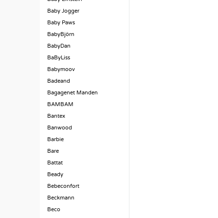
Baby Jogger
Baby Paws
BabyBjörn
BabyDan
BaByLiss
Babymoov
Badeand
Bagagenet Manden
BAMBAM
Bantex
Banwood
Barbie
Bare
Battat
Beady
Bebeconfort
Beckmann
Beco