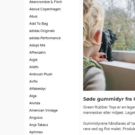
Abercrombie & Fitch
Above Copenhagen
Abus
Add To Bag
adidas Originals
adidas Performance
Adopt Me
Affenzahn
Aigle
Ailefo
Airbrush Plush
Airfix
Alfabetdyr
Alga
Søde gummidyr fra G
Alvilda
Green Rubber Toys er en leget
American Vintage
mennesker eller miljøet. Legetø
Angulus
Gummidyrene håndlaves af tal
Anja Takacs
røre ved og flot malet. Produ
Aphmau