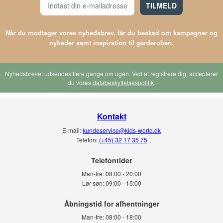
TILMELD
Når du modtager vores nyhedsbrev, får du besked om kampagner og
nyheder samt inspiration til garderoben.
Nyhedsbrevet udsendes flere gange om ugen. Ved at registrere dig, accepterer
du vores
databeskyttelsespolitik
.
Kontakt
E-mail:
kundeservice@kids-world.dk
Telefon:
(+45) 32 17 35 75
Telefontider
Man-fre:
08:00 - 20:00
Lør-søn:
09:00 - 15:00
Man-fre:
08:00 - 18:00