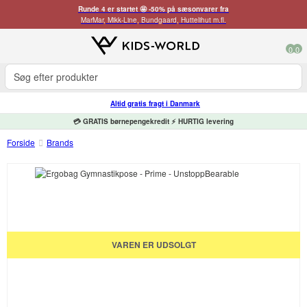
Runde 4 er startet 🤩 -50% på sæsonvarer fra
MarMar, Mikk-Line, Bundgaard, Huttelihut m.fl.
0
0
Altid gratis fragt i Danmark
💳 GRATIS børnepengekredit ⚡ HURTIG levering
Forside
Brands
VAREN ER UDSOLGT