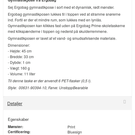
Gymnastikpose fra Ergobag
Sej Ergobag gymnastikpose i sort med et dynamisk, rødt mønster.
Ergobag gymnastikposen lukkes til i toppen ved at stramme snørerne
ind. Fortil er der et mindre rum, som lukkes med en lynlås.
Gymnastikposen kan klikkes fast uden på Ergobag Prime-skoletaskerne
med klikspænderne i toppen og nederst på skulderremmene.
Gymnastikposen er lavet af et vand- og smudsafvisende materiale.
Dimensioner:
- Højde: 45 cm
- Bredde: 33 cm
- Dybde: 1 cm
- Vægt: 160 g
- Volume: 11 liter
Til denne taske er der anvendt 6 PET-flasker (0,5 l).
Style: 00631-90394-10, Farve: UnstoppBearable
Detaljer
Egenskaber
Mønster:
Print
Certificering:
Bluesign