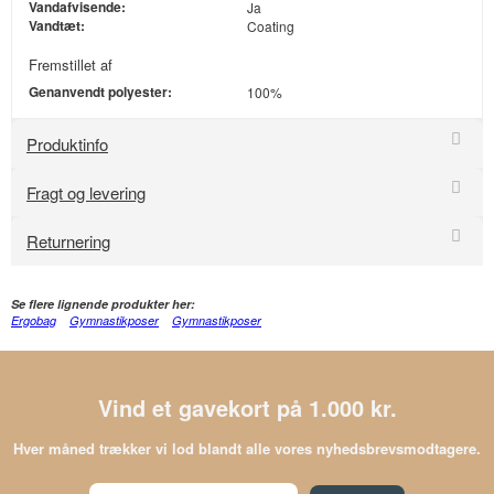
Vandafvisende:
Ja
Vandtæt:
Coating
Fremstillet af
Genanvendt polyester:
100%
Produktinfo
Fragt og levering
Returnering
Se flere lignende produkter her:
Ergobag
Gymnastikposer
Gymnastikposer
Vind et gavekort på 1.000 kr.
Hver måned trækker vi lod blandt alle vores nyhedsbrevsmodtagere.