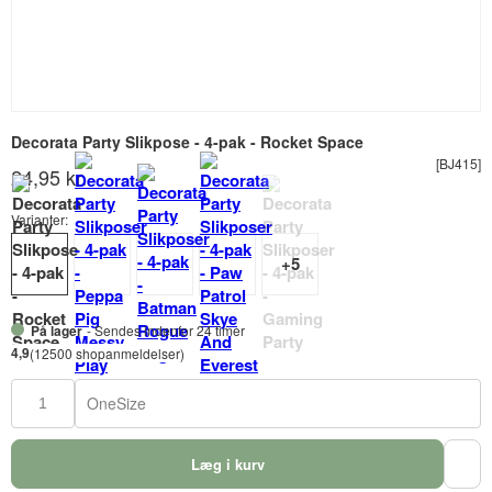
Decorata Party Slikpose - 4-pak - Rocket Space
[BJ415]
24,95 kr.
Varianter:
På lager
- Sendes indenfor 24 timer
4,9
(12500 shopanmeldelser)
OneSize
Læg i kurv