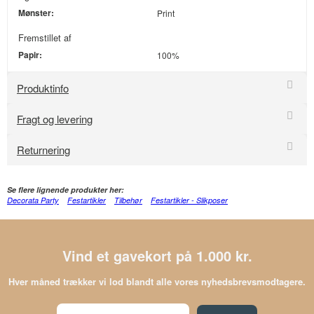
Mønster:
Print
Fremstillet af
Papir:
100%
Produktinfo
Fragt og levering
Returnering
Se flere lignende produkter her:
Decorata Party
Festartikler
Tilbehør
Festartikler - Slikposer
Vind et gavekort på 1.000 kr.
Hver måned trækker vi lod blandt alle vores nyhedsbrevsmodtagere.