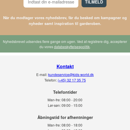
TILMELD
Når du modtager vores nyhedsbrev, får du besked om kampagner og
nyheder samt inspiration til garderoben.
Nyhedsbrevet udsendes flere gange om ugen. Ved at registrere dig, accepterer
du vores
databeskyttelsespolitik
.
Kontakt
E-mail:
kundeservice@kids-world.dk
Telefon:
(+45) 32 17 35 75
Telefontider
Man-fre:
08:00 - 20:00
Lør-søn:
09:00 - 15:00
Man-fre:
08:00 - 18:00