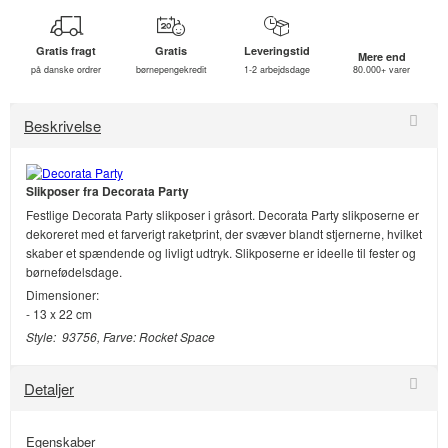
Gratis fragt
Gratis
Leveringstid
Mere end
på danske ordrer
børnepengekredit
1-2 arbejdsdage
80.000+ varer
Beskrivelse
Slikposer
fra Decorata Party
Festlige Decorata Party slikposer i gråsort. Decorata Party slikposerne er
dekoreret med et farverigt raketprint, der svæver blandt stjernerne, hvilket
skaber et spændende og livligt udtryk. Slikposerne er ideelle til fester og
børnefødelsdage.
Dimensioner:
- 13 x 22 cm
Style: 93756, Farve: Rocket Space
Detaljer
Egenskaber