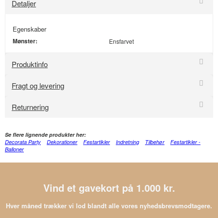
Detaljer
Egenskaber
Mønster:
Ensfarvet
Produktinfo
Fragt og levering
Returnering
Se flere lignende produkter her:
Decorata Party
Dekorationer
Festartikler
Indretning
Tilbehør
Festartikler -
Balloner
Vind et gavekort på 1.000 kr.
Hver måned trækker vi lod blandt alle vores nyhedsbrevsmodtagere.