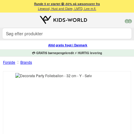
Runde 5 er startet 🤩 -50% på sæsonvarer fra
Liewood, Hust and Claire, LMTD, Lee m.fl.
0
0
Altid gratis fragt i Danmark
💳 GRATIS børnepengekredit ⚡ HURTIG levering
Forside
Brands