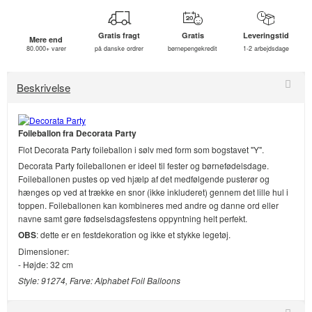
Gratis fragt
Gratis
Leveringstid
Mere end
80.000+ varer
på danske ordrer
børnepengekredit
1-2 arbejdsdage
Beskrivelse
Foileballon fra Decorata Party
Flot Decorata Party foileballon i sølv med form som bogstavet "Y".
Decorata Party foileballonen er ideel til fester og børnefødelsdage.
Foileballonen pustes op ved hjælp af det medfølgende pusterør og
hænges op ved at trække en snor (ikke inkluderet) gennem det lille hul i
toppen. Foileballonen kan kombineres med andre og danne ord eller
navne samt gøre fødselsdagsfestens oppyntning helt perfekt.
OBS
: dette er en festdekoration og ikke et stykke legetøj.
Dimensioner:
- Højde: 32 cm
Style: 91274, Farve: Alphabet Foil Balloons