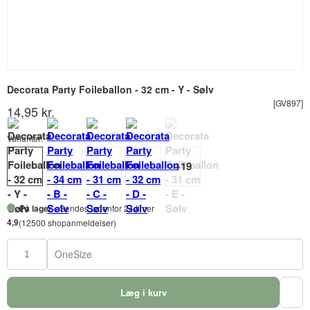
Decorata Party Foileballon - 32 cm - Y - Sølv
[GV897]
14,95 kr.
Varianter:
På lager
- Sendes indenfor 24 timer
4,9
(12500 shopanmeldelser)
OneSize
Læg i kurv