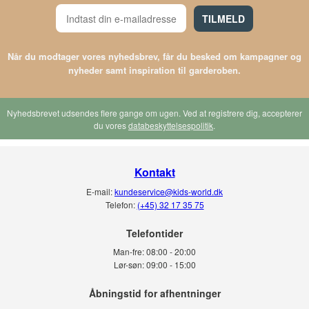
TILMELD
Når du modtager vores nyhedsbrev, får du besked om kampagner og
nyheder samt inspiration til garderoben.
Nyhedsbrevet udsendes flere gange om ugen. Ved at registrere dig, accepterer
du vores
databeskyttelsespolitik
.
Kontakt
E-mail:
kundeservice@kids-world.dk
Telefon:
(+45) 32 17 35 75
Telefontider
Man-fre:
08:00 - 20:00
Lør-søn:
09:00 - 15:00