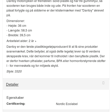
Dantoy motorcyklen er fremstillet i solid plastik og har tre gummihjul, så
scooteren kan bruges både inde og ude. På fronten har scooteren en
påsat forlygte og på sidderne er der klistermærker med "Dantoy" skrevet
på.
Dimensioner:
- Højde: 36 cm
- Længde: 58,5 cm
- Bredde: 39,5 cm
Anbefalet alder: 2 år +
Dantoy er den første plastiklegetøjsproducent til at få sine produkter
svanemærket. Dette betyder, at også dette legetøj lever op til verdens
skrappeste krav, når det kommer til indholdet i den benyttede plastik. Der
er derfor hverken pthalater, parfume, BPA eller hormonforstyrrende stoffer
i - for menneskets og for miljøets skyld.
Style: 3320
Detaljer
Egenskaber
Certificering:
Nordic Ecolabel