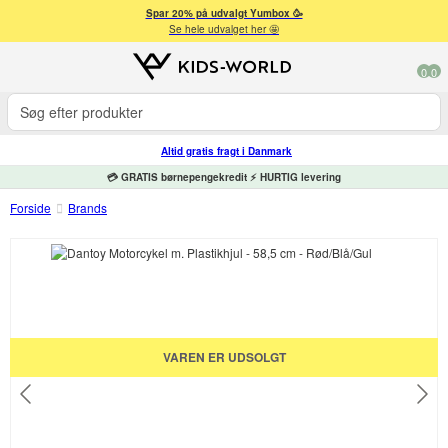
Spar 20% på udvalgt Yumbox 🥳
Se hele udvalget her 🤩
0
0
Altid gratis fragt i Danmark
💳 GRATIS børnepengekredit ⚡ HURTIG levering
Forside
Brands
VAREN ER UDSOLGT