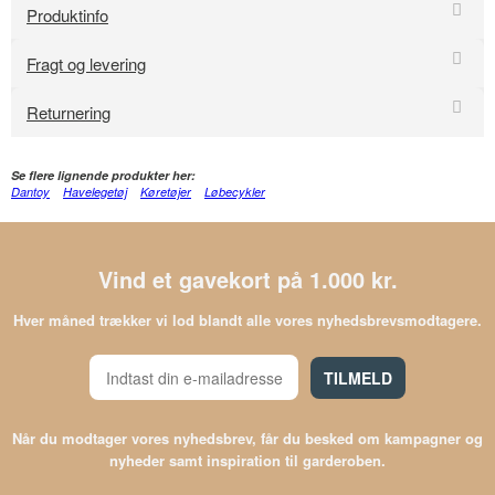
Produktinfo
Fragt og levering
Returnering
Se flere lignende produkter her:
Dantoy
Havelegetøj
Køretøjer
Løbecykler
Vind et gavekort på 1.000 kr.
Hver måned trækker vi lod blandt alle vores nyhedsbrevsmodtagere.
TILMELD
Når du modtager vores nyhedsbrev, får du besked om kampagner og
nyheder samt inspiration til garderoben.