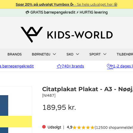
Spar 20% på udvalgt Yumbox 🥳
- Se hele udvalget her 🤩
💳 GRATIS børnepengekredit ⚡ HURTIG levering
BRANDS
BØRNETØJ
SKO
SPORT
TILBEHØ
is børnepengekredit
740+ brands
1-2 dages l
Citatplakat Plakat - A3 - Nøø
[NI487]
189,95 kr.
Udsolgt
4,9
(12500 shopanmeldel