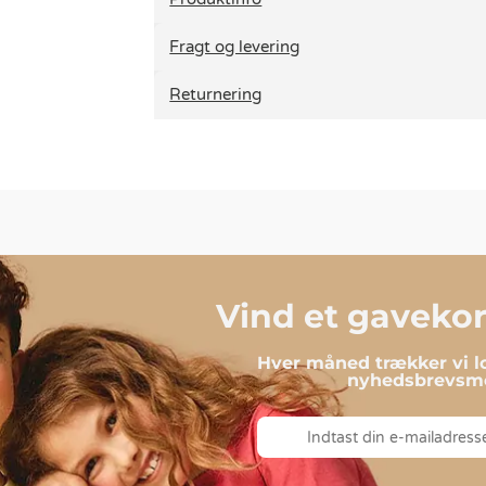
Fragt og levering
Returnering
Vind et gavekort
Hver måned trækker vi lo
nyhedsbrevsmo