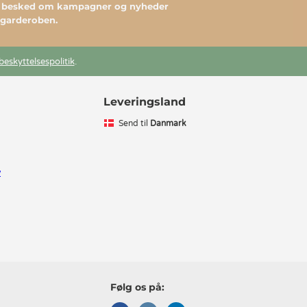
du besked om kampagner og nyheder
l garderoben.
beskyttelsespolitik
.
Leveringsland
Send til
Danmark
v
Følg os på: