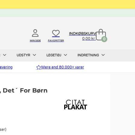
INDKØBSKURV
0,00 kr.
0
MIN SIDE
FAVORITTER
R
UDSTYR
LEGETØJ
INDRETNING
evering
Mere end 80.000+ varer
j, Det´ For Børn
ser)