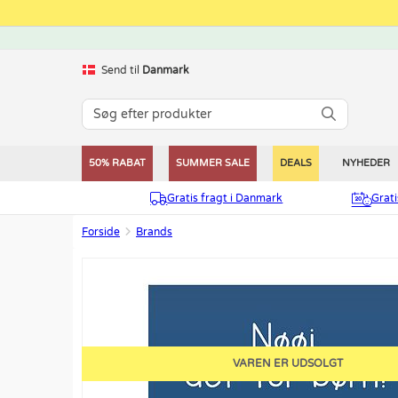
Send til
Danmark
50% RABAT
SUMMER SALE
DEALS
NYHEDER
Gratis fragt i Danmark
Grat
Forside
Brands
VAREN ER UDSOLGT