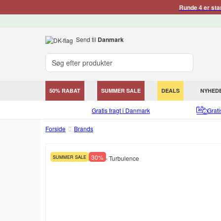
Runde 4 er sta
Send til
Danmark
50% RABAT
SUMMER SALE
DEALS
NYHED
Gratis fragt i Danmark
Grat
Forside
Brands
30%
SUMMER SALE