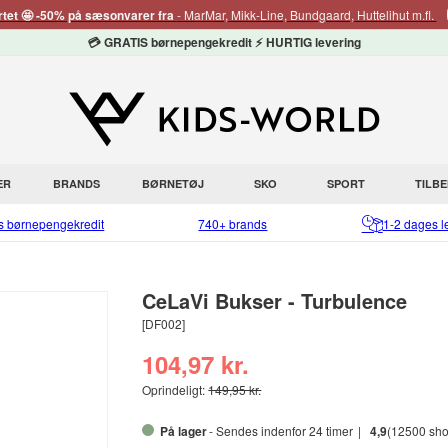
rtet 🤩 -50% på sæsonvarer fra
- MarMar, Mikk-Line, Bundgaard, Huttelihut m.fl.
💳 GRATIS børnepengekredit ⚡ HURTIG levering
ER
BRANDS
BØRNETØJ
SKO
SPORT
TILB
is børnepengekredit
740+ brands
1-2 dages l
CeLaVi Bukser - Turbulence
[DF002]
104,97 kr.
Oprindeligt:
149,95 kr.
På lager
- Sendes indenfor 24 timer
4,9
(12500 sho