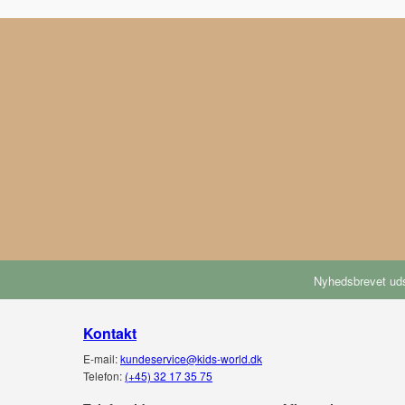
Nyhedsbrevet uds
Kontakt
E-mail:
kundeservice@kids-world.dk
Telefon:
(+45) 32 17 35 75