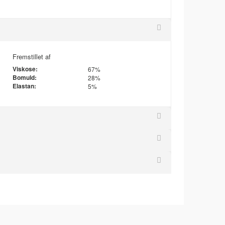
Fremstillet af
Viskose:
67%
Bomuld:
28%
Elastan:
5%