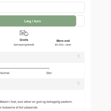
Læg i kurv
Gratis
Mere end
børnepengekredit
80.000+ varer
Normal
Stor
kkant i livet, som sikrer en god og behagelig pasform.
er bukserne et flot udseende.