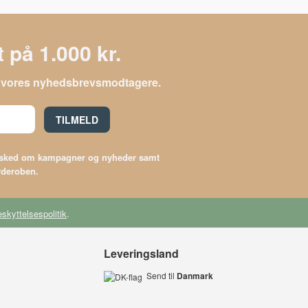
 på 1.000 kr.
le vores nyhedsbrevsmodtagere.
TILMELD
besked om kampagner og nyheder samt
arderoben.
skyttelsespolitik
.
Leveringsland
Send til
Danmark