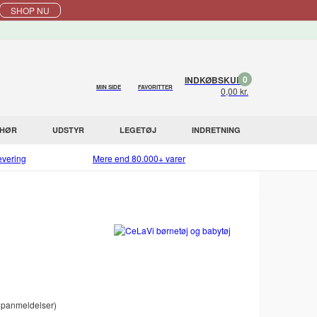
SHOP NU
0
INDKØBSKURV
MIN SIDE
FAVORITTER
0,00 kr.
EHØR
UDSTYR
LEGETØJ
INDRETNING
evering
Mere end 80.000+ varer
panmeldelser)