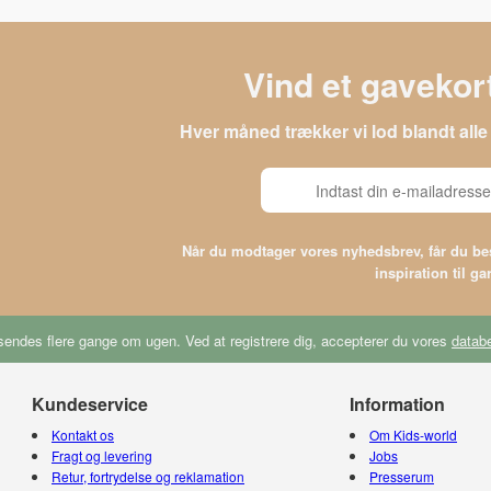
Vind et gavekort
Hver måned trækker vi lod blandt al
Når du modtager vores nyhedsbrev, får du 
inspiration til g
endes flere gange om ugen. Ved at registrere dig, accepterer du vores
databe
Kundeservice
Information
Kontakt os
Om Kids-world
Fragt og levering
Jobs
Retur, fortrydelse og reklamation
Presserum