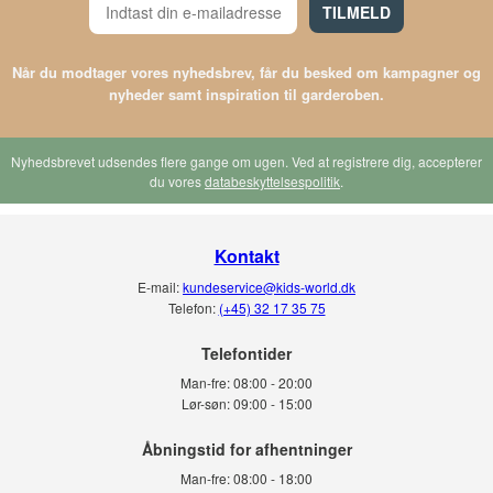
TILMELD
Når du modtager vores nyhedsbrev, får du besked om kampagner og
nyheder samt inspiration til garderoben.
Nyhedsbrevet udsendes flere gange om ugen. Ved at registrere dig, accepterer
du vores
databeskyttelsespolitik
.
Kontakt
E-mail:
kundeservice@kids-world.dk
Telefon:
(+45) 32 17 35 75
Telefontider
Man-fre:
08:00 - 20:00
Lør-søn:
09:00 - 15:00
Man-fre:
08:00 - 18:00