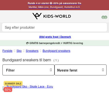
Runde 4 er startet 🤩 -50% på sæsonvarer fra
MarMar, Mikk-Line, Bundgaard, Huttelihut m.fl.
0
0
Altid gratis fragt i Danmark
💳 GRATIS børnepengekredit ⚡ HURTIG levering
Forside
Sko
Sneakers
Bundgaard sneakers
Bundgaard sneakers til børn
1
Filter
SUMMER SALE
50%