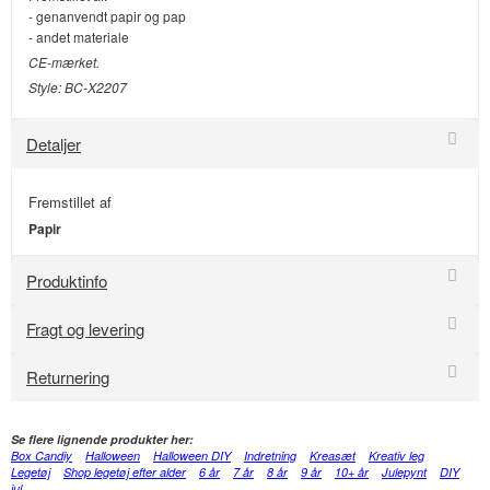
- genanvendt papir og pap
- andet materiale
CE-mærket.
Style: BC-X2207
Detaljer
Fremstillet af
Papir
Produktinfo
Fragt og levering
Returnering
Se flere lignende produkter her:
Box Candiy
Halloween
Halloween DIY
Indretning
Kreasæt
Kreativ leg
Legetøj
Shop legetøj efter alder
6 år
7 år
8 år
9 år
10+ år
Julepynt
DIY
jul