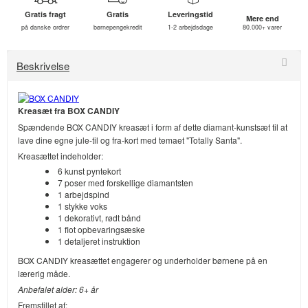
Gratis fragt
Gratis
Leveringstid
Mere end
på danske ordrer
børnepengekredit
1-2 arbejdsdage
80.000+ varer
Beskrivelse
Kreasæt fra BOX CANDIY
Spændende BOX CANDIY kreasæt i form af dette diamant-kunstsæt til at
lave dine egne jule-til og fra-kort med temaet "Totally Santa".
Kreasættet indeholder:
6 kunst pyntekort
7 poser med forskellige diamantsten
1 arbejdspind
1 stykke voks
1 dekorativt, rødt bånd
1 flot opbevaringsæske
1 detaljeret instruktion
BOX CANDIY kreasættet engagerer og underholder børnene på en
lærerig måde.
Anbefalet alder: 6+ år
Fremstillet af: