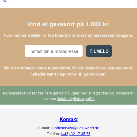
Vind et gavekort på 1.000 kr.
Hver måned trækker vi lod blandt alle vores nyhedsbrevsmodtagere.
TILMELD
Når du modtager vores nyhedsbrev, får du besked om kampagner og
nyheder samt inspiration til garderoben.
Nyhedsbrevet udsendes flere gange om ugen. Ved at registrere dig, accepterer
du vores
databeskyttelsespolitik
.
Kontakt
E-mail:
kundeservice@kids-world.dk
Telefon:
(+45) 32 17 35 75