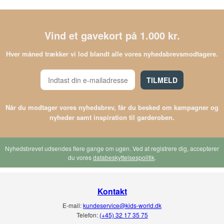
Vind et gavekort på 1.000 kr.
Hver måned trækker vi lod blandt alle vores nyhedsbrevsmodtagere.
TILMELD
Når du modtager vores nyhedsbrev, får du besked om kampagner og
nyheder samt inspiration til garderoben.
Nyhedsbrevet udsendes flere gange om ugen. Ved at registrere dig, accepterer
du vores
databeskyttelsespolitik
.
Kontakt
E-mail:
kundeservice@kids-world.dk
Telefon:
(+45) 32 17 35 75