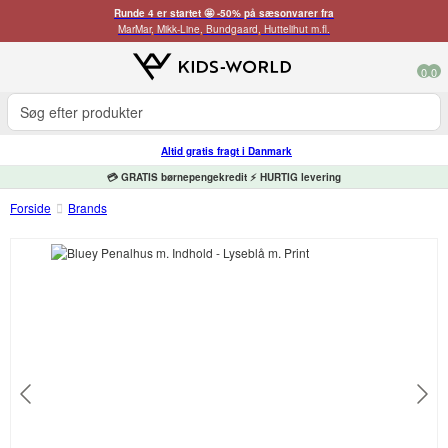
Runde 4 er startet 🤩 -50% på sæsonvarer fra
MarMar, Mikk-Line, Bundgaard, Huttelihut m.fl.
0
0
Altid gratis fragt i Danmark
💳 GRATIS børnepengekredit ⚡ HURTIG levering
Forside
Brands