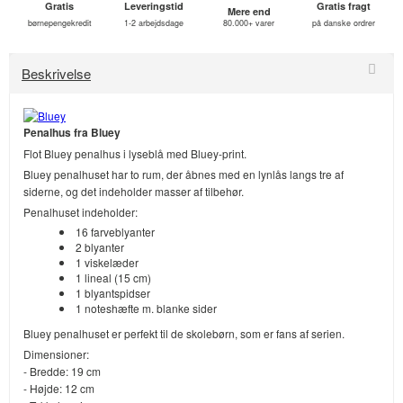
Gratis
Leveringstid
Gratis fragt
Mere end
børnepengekredit
1-2 arbejdsdage
80.000+ varer
på danske ordrer
Beskrivelse
Penalhus fra Bluey
Flot Bluey penalhus i lyseblå med Bluey-print.
Bluey penalhuset har to rum, der åbnes med en lynlås langs tre af
siderne, og det indeholder masser af tilbehør.
Penalhuset indeholder:
16 farveblyanter
2 blyanter
1 viskelæder
1 lineal (15 cm)
1 blyantspidser
1 noteshæfte m. blanke sider
Bluey penalhuset er perfekt til de skolebørn, som er fans af serien.
Dimensioner:
- Bredde: 19 cm
- Højde: 12 cm