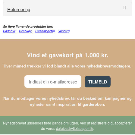
Returnering
Se flere lignende produkter her:
Badedyr
Bestway
Strandlegetøj
Vandleg
Vind et gavekort på 1.000 kr.
Hver måned trækker vi lod blandt alle vores nyhedsbrevsmodtagere.
TILMELD
Når du modtager vores nyhedsbrev, får du besked om kampagner og
nyheder samt inspiration til garderoben.
Nyhedsbrevet udsendes flere gange om ugen. Ved at registrere dig, accepterer
du vores
databeskyttelsespolitik
.