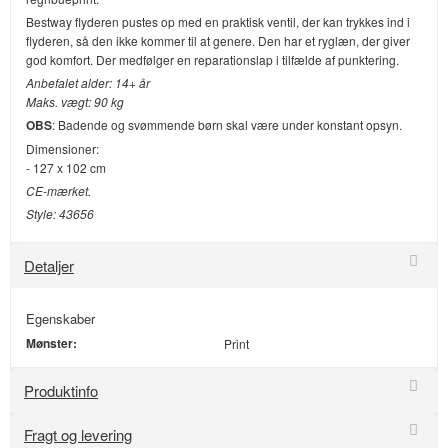
Bestway flyderen pustes op med en praktisk ventil, der kan trykkes ind i
flyderen, så den ikke kommer til at genere. Den har et ryglæn, der giver
god komfort. Der medfølger en reparationslap i tilfælde af punktering.
Anbefalet alder: 14+ år
Maks. vægt: 90 kg
OBS
: Badende og svømmende børn skal være under konstant opsyn.
Dimensioner:
- 127 x 102 cm
CE-mærket.
Style: 43656
Detaljer
Egenskaber
Mønster:
Print
Produktinfo
Fragt og levering