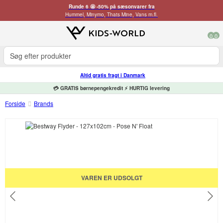
Runde 6 🤩 -50% på sæsonvarer fra
Hummel, Minymo, Thats Mine, Vans m.fl.
0
0
Altid gratis fragt i Danmark
💳 GRATIS børnepengekredit ⚡ HURTIG levering
Forside
Brands
VAREN ER UDSOLGT