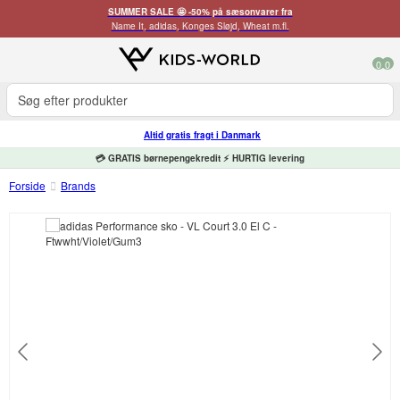
SUMMER SALE 🤩 -50% på sæsonvarer fra
Name It, adidas, Konges Sløjd, Wheat m.fl.
0
0
Altid gratis fragt i Danmark
💳 GRATIS børnepengekredit ⚡ HURTIG levering
Forside
Brands