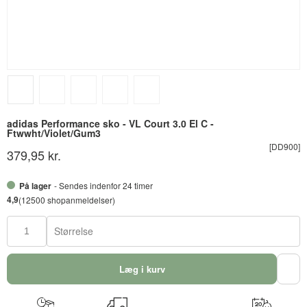
adidas Performance sko - VL Court 3.0 El C -
Ftwwht/Violet/Gum3
[DD900]
379,95 kr.
På lager
- Sendes indenfor 24 timer
4,9
(12500 shopanmeldelser)
Størrelse
Læg i kurv