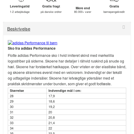
Leveringstid
Gratis fragt
Gratis
Mere end
1-2 arbejdsdage
på danske ordrer
80.000+ varer
børnepengekredit
Beskrivelse
Sko fra adidas Performance
Flotte adidas Performance sko i hvid imiteret skind med mørkelilla
logostriber på siderne. Skoene har detaljer i råhvid ruskind på snude og
hæl. Skoene har forstærket hælkappe. Over vristen er der elastiske bånd,
og skoene strammes øverst med en velcrorem. Indvendigt er der tekstil
og udtagelige indersåler. Skoene har letvægtige ydersåler med et
praktisk skridmønster under bunden, som giver et godt fodfæste.
Størrelse
Indvendige mål i cm:
28
17,9
29
18,6
30
19,2
31
20
32
20,8
33
21,4
34
22
35
22,5