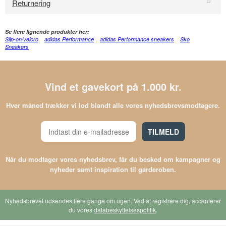
Returnering
Se flere lignende produkter her:
Slip-on/velcro
adidas Performance
adidas Performance sneakers
Sko
Sneakers
Vind et gavekort på 1.000 kr.
Hver måned trækker vi lod blandt alle vores nyhedsbrevsmodtagere.
TILMELD
Når du modtager vores nyhedsbrev, får du besked om kampagner og
nyheder samt inspiration til garderoben.
Nyhedsbrevet udsendes flere gange om ugen. Ved at registrere dig, accepterer
du vores
databeskyttelsespolitik
.