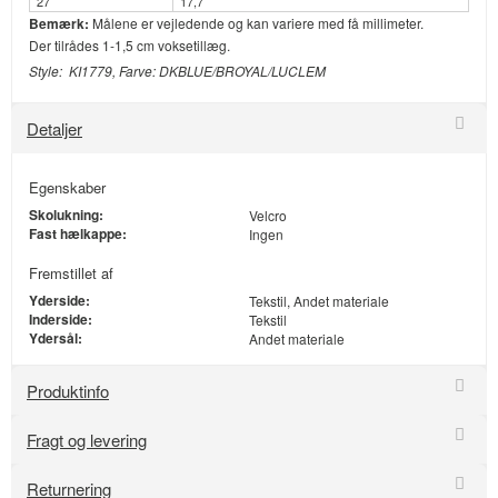
27
17,7
Bemærk:
Målene er vejledende og kan variere med få millimeter.
Der tilrådes 1-1,5 cm voksetillæg.
Style: KI1779, Farve: DKBLUE/BROYAL/LUCLEM
Detaljer
Egenskaber
Skolukning:
Velcro
Fast hælkappe:
Ingen
Fremstillet af
Yderside:
Tekstil, Andet materiale
Inderside:
Tekstil
Ydersål:
Andet materiale
Produktinfo
Fragt og levering
Returnering