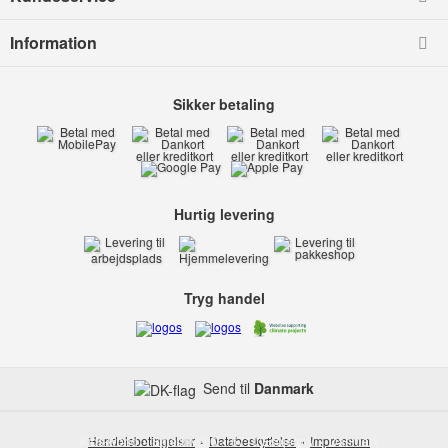
Information
Sikker betaling
Hurtig levering
Tryg handel
Send til
Danmark
Kids-world
Handelsbetingelser
Smedevej 6
Databeskyttelse
6710 Esbjerg V
Impressum
Danmark