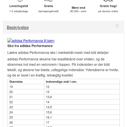
Leveringstid
Gratis
Gratis fragt
Mere end
1-2 arbejdsdage
børnepengekredit
80.000+ varer
på danske ordrer
Beskrivelse
Sko fra adidas Performance
Lækre adidas Performance sko i mørkeblåt mesh med blå detaljer.
adidas Performance skoene har elastikbånd over vristen, og de
strammes ind med en velcrorem i toppen. På indersiden er der blåt
tekstil, og skoene har bløde, udtagelige indersåler. Ydersålerne er hvide,
og de er lavet i en kraftig, letvægtig kvalitet.
Størrelse
Indvendige mål i cm:
19
12
20
13
21
13,6
22
14
23
14,5
24
15,6
25
16,1
26
17