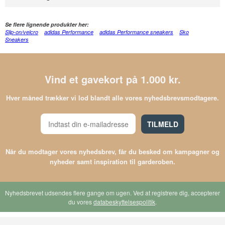
Se flere lignende produkter her:
Slip-on/velcro
adidas Performance
adidas Performance sneakers
Sko
Sneakers
Vind et gavekort på 1.000 kr.
Hver måned trækker vi lod blandt alle vores nyhedsbrevsmodtagere.
TILMELD
Når du modtager vores nyhedsbrev, får du besked om kampagner og
nyheder samt inspiration til garderoben.
Nyhedsbrevet udsendes flere gange om ugen. Ved at registrere dig, accepterer
du vores
databeskyttelsespolitik
.