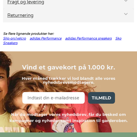
Fragt og levering
Returnering
Se flere lignende produkter her:
Slip-on/velcro
adidas Performance
adidas Performance sneakers
Sko
Sneakers
Vind et gavekort på 1.000 kr.
Hver måned trækker vi lod blandt alle vores
nyhedsbrevsmodtagere.
TILMELD
Når du modtager vores nyhedsbrev, får du besked om
kampagner og nyheder samt inspiration til garderoben.