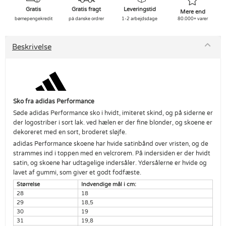
Gratis
Gratis fragt
Leveringstid
Mere end
børnepengekredit
på danske ordrer
1-2 arbejdsdage
80.000+ varer
Beskrivelse
Sko fra
adidas Performance
Søde adidas Performance sko i hvidt, imiteret skind, og på siderne er
der logostriber i sort lak. ved hælen er der fine blonder, og skoene er
dekoreret med en sort, broderet sløjfe.
adidas Performance skoene har hvide satinbånd over vristen, og de
strammes ind i toppen med en velcrorem. På indersiden er der hvidt
satin, og skoene har udtagelige indersåler. Ydersålerne er hvide og
lavet af gummi, som giver et godt fodfæste.
Størrelse
Indvendige mål i cm:
28
18
29
18,5
30
19
31
19,8