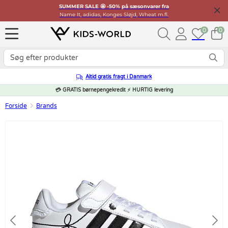
SUMMER SALE 🤩 -50% på sæsonvarer fra
Name It, adidas, Konges Sløjd, Wheat m.fl.
0
0
Altid gratis fragt i Danmark
💳 GRATIS børnepengekredit ⚡ HURTIG levering
Forside
Brands