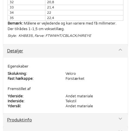
32
20,8
33
21,4
34
22
35
22,4
Bemærk:
Målene er vejledende og kan variere med få millimeter.
Der tilrådes 1-1,5 cm voksetillæg.
Style: KH8835, Farve: FTWWHT/CBLACK/HIREYE
Detaljer
Egenskaber
Skolukning:
Velcro
Fast hælkappe:
Forstærket
Fremstillet af
Yderside:
Andet materiale
Inderside:
Tekstil
Ydersål:
Andet materiale
Produktinfo