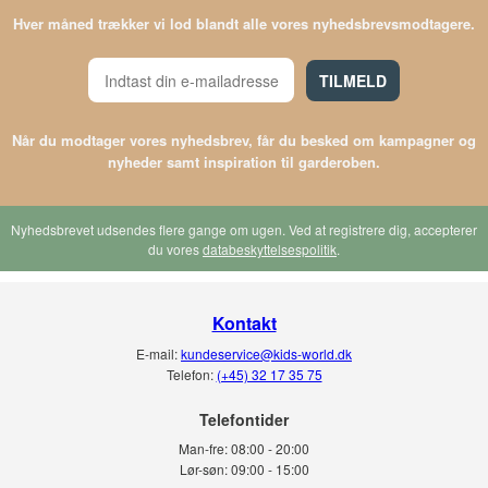
Hver måned trækker vi lod blandt alle vores nyhedsbrevsmodtagere.
TILMELD
Når du modtager vores nyhedsbrev, får du besked om kampagner og
nyheder samt inspiration til garderoben.
Nyhedsbrevet udsendes flere gange om ugen. Ved at registrere dig, accepterer
du vores
databeskyttelsespolitik
.
Kontakt
E-mail:
kundeservice@kids-world.dk
Telefon:
(+45) 32 17 35 75
Telefontider
Man-fre:
08:00 - 20:00
Lør-søn:
09:00 - 15:00