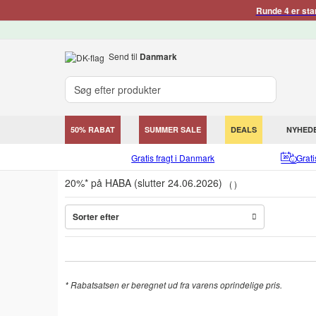
Runde 4 er sta
Send til
Danmark
50% RABAT
SUMMER SALE
DEALS
NYHED
Gratis fragt i Danmark
Grat
20%* på HABA (slutter 24.06.2026)
Sorter efter
*
Rabatsatsen er beregnet ud fra varens oprindelige pris.