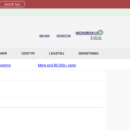
SHOP NU
0
INDKØBSKURV
MIN SIDE
FAVORITTER
0,00 kr.
EHØR
UDSTYR
LEGETØJ
INDRETNING
evering
Mere end 80.000+ varer