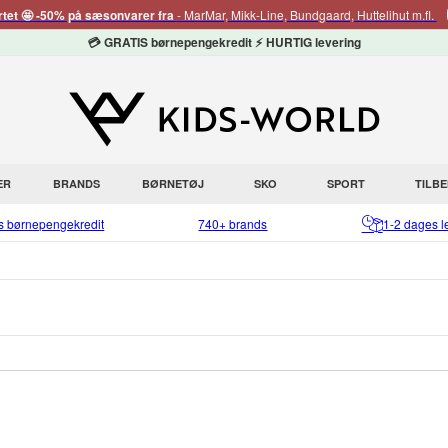
rtet 🤩 -50% på sæsonvarer fra
- MarMar, Mikk-Line, Bundgaard, Huttelihut m.fl.
💳 GRATIS børnepengekredit ⚡ HURTIG levering
ER
BRANDS
BØRNETØJ
SKO
SPORT
TILB
is børnepengekredit
740+ brands
1-2 dages l