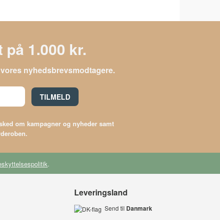
 på 1.000 kr.
le vores nyhedsbrevsmodtagere.
TILMELD
besked om kampagner og nyheder samt
arderoben.
skyttelsespolitik
.
Leveringsland
Send til
Danmark