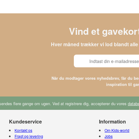
Vind et gavekort
Hver måned trækker vi lod blandt al
Når du modtager vores nyhedsbrev, får du 
inspiration til g
endes flere gange om ugen. Ved at registrere dig, accepterer du vores
databe
Kundeservice
Information
Kontakt os
Om Kids-world
Fragt og levering
Jobs