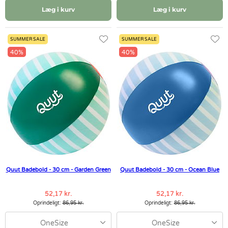
Læg i kurv
Læg i kurv
SUMMER SALE
SUMMER SALE
40%
40%
Quut Badebold - 30 cm - Garden Green
Quut Badebold - 30 cm - Ocean Blue
52,17 kr.
52,17 kr.
Oprindeligt:
86,95 kr.
Oprindeligt:
86,95 kr.
OneSize
OneSize