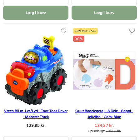
Læg i kurv
Læg i kurv
SUMMER SALE
30%
Vtech Bil m. Lys/Lyd - Toot Toot Driver
Quut Badelegetøj - 8 Dele - Grippi -
- Monster Truck
Jellyfish - Coral Blue
129,95 kr.
134,37 kr.
Oprindeligt:
191,95 kr.