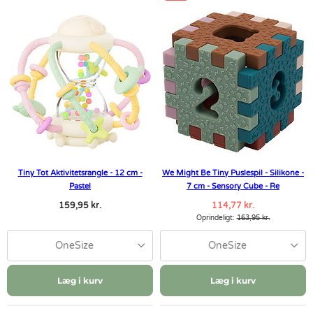
Tiny Tot Aktivitetsrangle - 12 cm -
We Might Be Tiny Puslespil - Silikone -
Pastel
7 cm - Sensory Cube - Re
159,95 kr.
114,77 kr.
Oprindeligt:
163,95 kr.
OneSize
OneSize
Læg i kurv
Læg i kurv