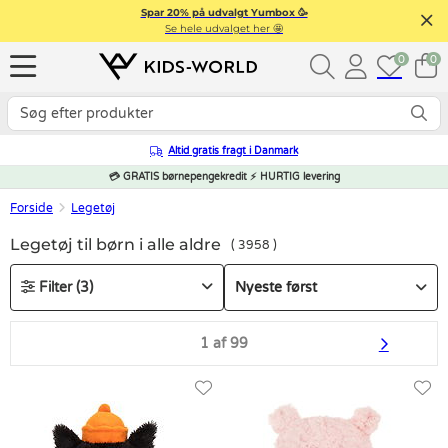
Spar 20% på udvalgt Yumbox 🥳
Se hele udvalget her 🤩
0
0
Altid gratis fragt i Danmark
💳 GRATIS børnepengekredit ⚡ HURTIG levering
Forside
Legetøj
Legetøj til børn i alle aldre
3958
Filter
3
1 af 99