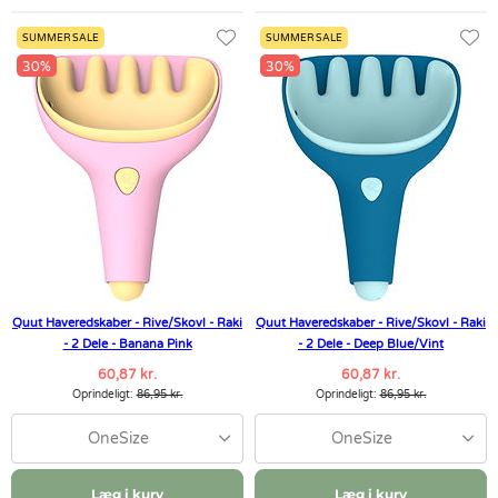
SUMMER SALE
SUMMER SALE
30%
30%
Quut Haveredskaber - Rive/Skovl - Raki
Quut Haveredskaber - Rive/Skovl - Raki
- 2 Dele - Banana Pink
- 2 Dele - Deep Blue/Vint
60,87 kr.
60,87 kr.
Oprindeligt:
86,95 kr.
Oprindeligt:
86,95 kr.
OneSize
OneSize
Læg i kurv
Læg i kurv