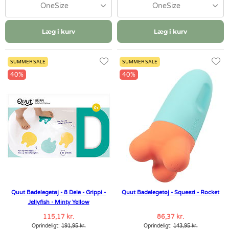
OneSize
OneSize
Læg i kurv
Læg i kurv
SUMMER SALE
SUMMER SALE
40%
40%
Quut Badelegetøj - 8 Dele - Grippi -
Quut Badelegetøj - Squeezi - Rocket
Jellyfish - Minty Yellow
115,17 kr.
86,37 kr.
Oprindeligt:
191,95 kr.
Oprindeligt:
143,95 kr.