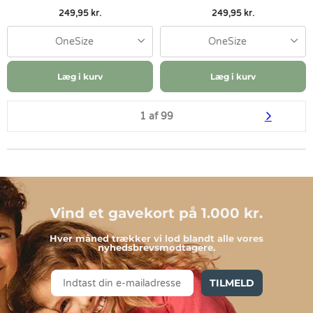
249,95 kr.
249,95 kr.
OneSize
OneSize
Læg i kurv
Læg i kurv
1 af 99
Vind et gavekort på 1.000 kr.
Hver måned trækker vi lod blandt alle vores
nyhedsbrevsmodtagere.
TILMELD