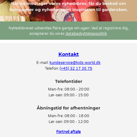
Når du modtager vores nyhedsbrev, får du besked om
kampagner og nyheder samt inspiration til garderoben.
Nyhedsbrevet udsendes flere gange om ugen. Ved at registrere dig,
accepterer du vores
databeskyttelsespolitik
.
Kontakt
E-mail:
kundeservice@kids-world.dk
Telefon:
(+45) 32 17 35 75
Telefontider
Man-fre:
08:00 - 20:00
Lør-søn:
09:00 - 15:00
Man-fre:
08:00 - 18:00
Lør-søn:
09:00 - 12:00
Fortryd aftale