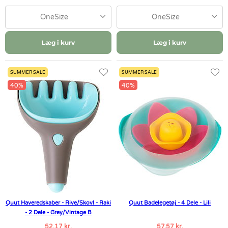
OneSize
OneSize
Læg i kurv
Læg i kurv
SUMMER SALE
SUMMER SALE
40%
40%
Quut Haveredskaber - Rive/Skovl - Raki
Quut Badelegetøj - 4 Dele - Lili
- 2 Dele - Grey/Vintage B
52,17 kr.
57,57 kr.