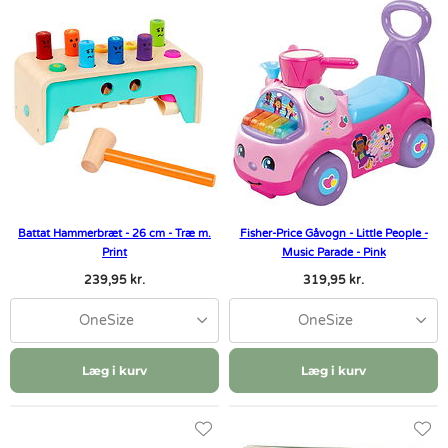
Battat Hammerbræt - 26 cm - Træ m.
Fisher-Price Gåvogn - Little People -
Print
Music Parade - Pink
239,95 kr.
319,95 kr.
OneSize
OneSize
Læg i kurv
Læg i kurv