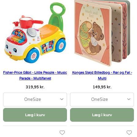
Fisher-Price Gåbil - Little People - Music
Konges Sløjd Billedbog - Rør og Føl -
Parade - Multifarvet
Multi
319,95 kr.
149,95 kr.
OneSize
OneSize
Læg i kurv
Læg i kurv