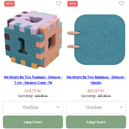
30%
30%
We Might Be Tiny Puslespil - Silikone -
We Might Be Tiny Badebog - Silikone -
7 cm - Sensory Cube - Pa
Havdyr
114,77 kr.
201,57 kr.
Oprindeligt:
163,95 kr.
Oprindeligt:
287,95 kr.
OneSize
OneSize
Læg i kurv
Læg i kurv