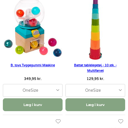
B. toys Tyggegummi Maskine
Battat tablelegetøj - 10 stk. -
Multifarvet
349,95 kr.
129,95 kr.
OneSize
OneSize
Læg i kurv
Læg i kurv