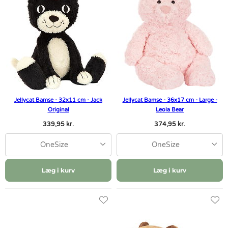
Jellycat Bamse - 32x11 cm - Jack
Jellycat Bamse - 36x17 cm - Large -
Original
Leola Bear
339,95 kr.
374,95 kr.
OneSize
OneSize
Læg i kurv
Læg i kurv