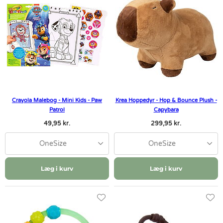
Crayola Malebog - Mini Kids - Paw
Krea Hoppedyr - Hop & Bounce Plush -
Patrol
Capybara
49,95 kr.
299,95 kr.
OneSize
OneSize
Læg i kurv
Læg i kurv