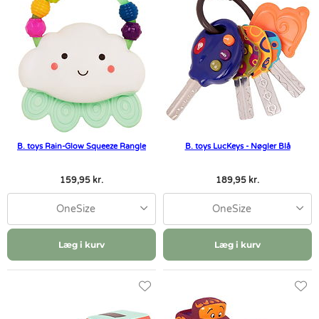
B. toys Rain-Glow Squeeze Rangle
B. toys LucKeys - Nøgler Blå
159,95 kr.
189,95 kr.
OneSize
OneSize
Læg i kurv
Læg i kurv